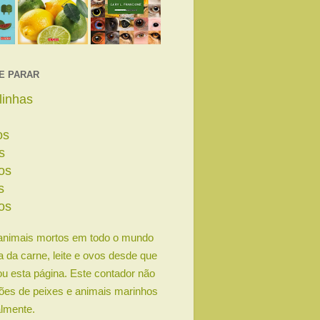
E PARAR
linhas
os
s
os
s
os
animais mortos em todo o mundo
ia da carne, leite e ovos desde que
u esta página. Este contador não
lhões de peixes e animais marinhos
lmente.