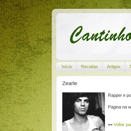
Início
Receitas
Artigos
Zearle
Rapper e po
Página na 
««
Voltar p