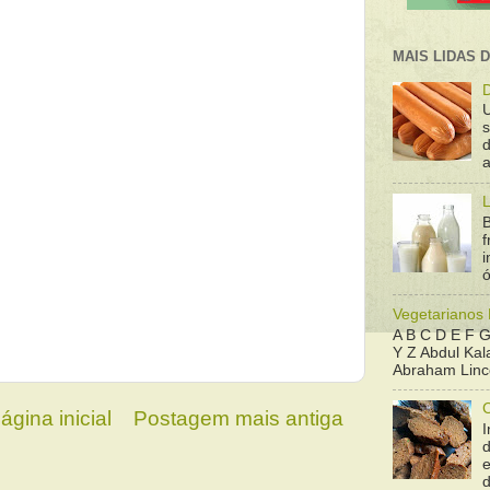
MAIS LIDAS 
D
d
a
L
B
f
ó
Vegetarianos
A B C D E F G
Y Z Abdul Kala
Abraham Linco
ágina inicial
Postagem mais antiga
I
e
d