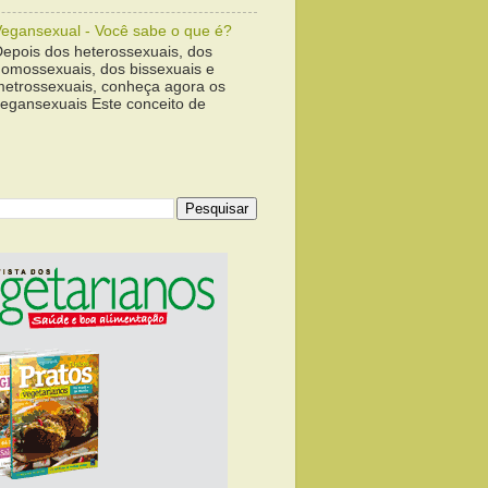
Vegansexual - Você sabe o que é?
Depois dos heterossexuais, dos
homossexuais, dos bissexuais e
metrossexuais, conheça agora os
vegansexuais Este conceito de