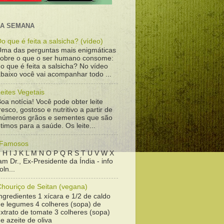
DA SEMANA
o que é feita a salsicha? (vídeo)
Uma das perguntas mais enigmáticas
sobre o que o ser humano consome:
o que é feita a salsicha? No vídeo
baixo você vai acompanhar todo ...
eites Vegetais
oa notícia! Você pode obter leite
resco, gostoso e nutritivo a partir de
inúmeros grãos e sementes que são
timos para a saúde. Os leite...
 Famosos
 H I J K L M N O P Q R S T U V W X
m Dr., Ex-Presidente da Índia - info
ln...
Chouriço de Seitan (vegana)
ngredientes 1 xícara e 1/2 de caldo
de legumes 4 colheres (sopa) de
xtrato de tomate 3 colheres (sopa)
e azeite de oliva