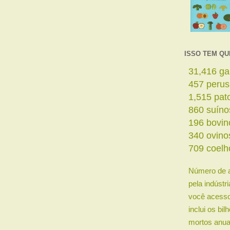
ISSO TEM QU
33,449
ga
486
perus
1,613
pat
915
suíno
209
bovin
362
ovino
755
coelh
Número de 
pela indústr
você acesso
inclui os bi
mortos anua