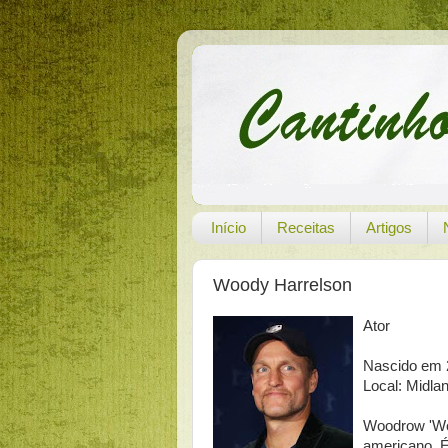
Início
Receitas
Artigos
Woody Harrelson
Ator
Nascido em 2
Local: Midla
Woodrow 'Woo
americano. É