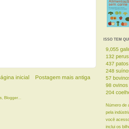
ISSO TEM QU
11,088
ga
161
perus
535
patos
303
suíno
ágina inicial
Postagem mais antiga
69
bovino
120
ovino
250
coelh
Número de 
pela indústr
você acesso
inclui os bi