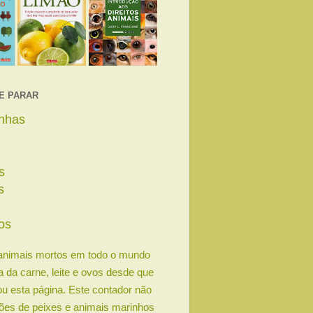
E PARAR
linhas
s
s
s
os
animais mortos em todo o mundo
ia da carne, leite e ovos desde que
u esta página. Este contador não
lhões de peixes e animais marinhos