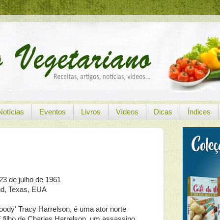
Notícias
Eventos
Livros
Vídeos
Dicas
Índices
3 de julho de 1961
nd, Texas, EUA
dy' Tracy Harrelson, é uma ator norte
 filho de Charles Harrelson, um assassino