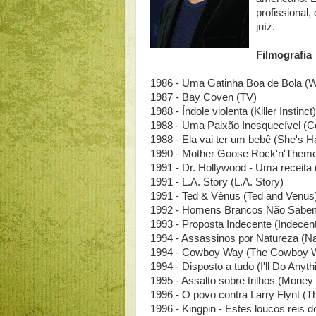
profissional
juíz.
Filmografia
1986 - Uma Gatinha Boa de Bola (W
1987 - Bay Coven (TV)
1988 - Índole violenta (Killer Instinct
1988 - Uma Paixão Inesquecível (Co
1988 - Ela vai ter um bebê (She's H
1990 - Mother Goose Rock'n'Theme
1991 - Dr. Hollywood - Uma receita
1991 - L.A. Story (L.A. Story)
1991 - Ted & Vênus (Ted and Venus
1992 - Homens Brancos Não Sabem 
1993 - Proposta Indecente (Indecen
1994 - Assassinos por Natureza (Nat
1994 - Cowboy Way (The Cowboy 
1994 - Disposto a tudo (I'll Do Anyth
1995 - Assalto sobre trilhos (Money 
1996 - O povo contra Larry Flynt (Th
1996 - Kingpin - Estes loucos reis d