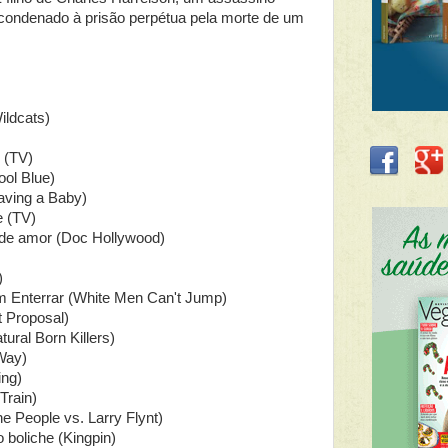
, condenado à prisão perpétua pela morte de um
ildcats)
) (TV)
ol Blue)
aving a Baby)
 (TV)
 de amor (Doc Hollywood)
)
Enterrar (White Men Can't Jump)
t Proposal)
ural Born Killers)
Way)
ing)
Train)
e People vs. Larry Flynt)
o boliche (Kingpin)