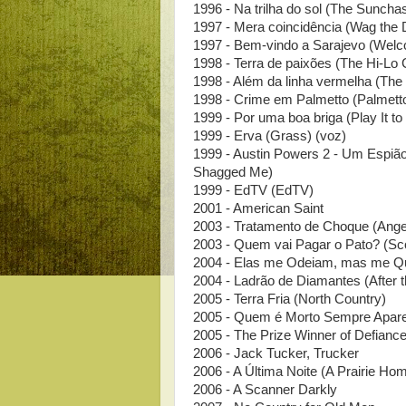
1996 - Na trilha do sol (The Suncha
1997 - Mera coincidência (Wag the 
1997 - Bem-vindo a Sarajevo (Welc
1998 - Terra de paixões (The Hi-Lo 
1998 - Além da linha vermelha (The
1998 - Crime em Palmetto (Palmett
1999 - Por uma boa briga (Play It to
1999 - Erva (Grass) (voz)
1999 - Austin Powers 2 - Um Espi
Shagged Me)
1999 - EdTV (EdTV)
2001 - American Saint
2003 - Tratamento de Choque (Ang
2003 - Quem vai Pagar o Pato? (Sc
2004 - Elas me Odeiam, mas me Q
2004 - Ladrão de Diamantes (After 
2005 - Terra Fria (North Country)
2005 - Quem é Morto Sempre Apare
2005 - The Prize Winner of Defianc
2006 - Jack Tucker, Trucker
2006 - A Última Noite (A Prairie H
2006 - A Scanner Darkly