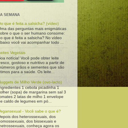
DA SEMANA
o que é feita a salsicha? (vídeo)
Uma das perguntas mais enigmáticas
sobre o que o ser humano consome:
o que é feita a salsicha? No vídeo
baixo você vai acompanhar todo ...
eites Vegetais
oa notícia! Você pode obter leite
resco, gostoso e nutritivo a partir de
inúmeros grãos e sementes que são
timos para a saúde. Os leite...
uggets de Milho Verde (ovo-lacto)
ngredientes 1 cebola picadinha 1
colher (sopa) de margarina sem sal 3
omates 2 latas de milho 1 envelope
de caldo de legumes em pó...
Vegansexual - Você sabe o que é?
Depois dos heterossexuais, dos
homossexuais, dos bissexuais e
metrossexuais, conheça agora os