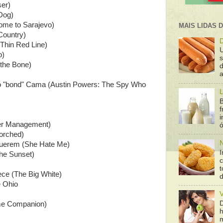
ser)
Dog)
ome to Sarajevo)
MAIS LIDAS 
Country)
D
 Thin Red Line)
o)
 the Bone)
d
a
ão "bond" Cama (Austin Powers: The Spy Who
L
B
f
er Management)
ó
orched)
N
uerem (She Hate Me)
I
the Sunset)
t
ce (The Big White)
e Ohio
ome Companion)