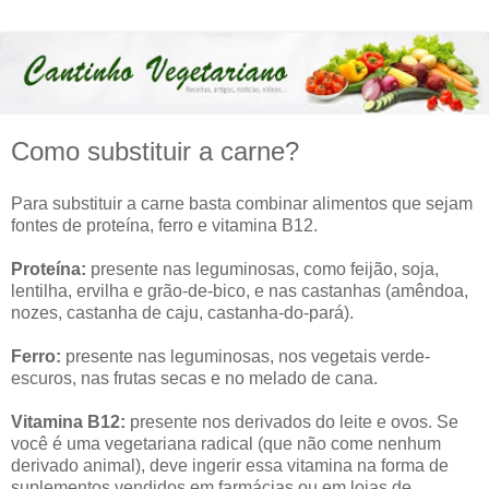
Como substituir a carne?
Para substituir a carne basta combinar alimentos que sejam
fontes de proteína, ferro e vitamina B12.
Proteína:
presente nas leguminosas, como feijão, soja,
lentilha, ervilha e grão-de-bico, e nas castanhas (amêndoa,
nozes, castanha de caju, castanha-do-pará).
Ferro:
presente nas leguminosas, nos vegetais verde-
escuros, nas frutas secas e no melado de cana.
Vitamina B12:
presente nos derivados do leite e ovos. Se
você é uma vegetariana radical (que não come nenhum
derivado animal), deve ingerir essa vitamina na forma de
suplementos vendidos em farmácias ou em lojas de