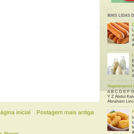
MAIS LIDAS 
D
d
a
L
B
f
ó
Vegetarianos
A B C D E F G
Y Z Abdul Kala
Abraham Linco
ágina inicial
Postagem mais antiga
N
I
t