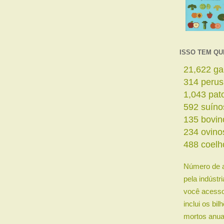
ISSO TEM QU
23,654
ga
344
perus
1,141
pat
647
suíno
148
bovin
256
ovino
534
coelh
Número de 
pela indústr
você acesso
inclui os bi
mortos anua