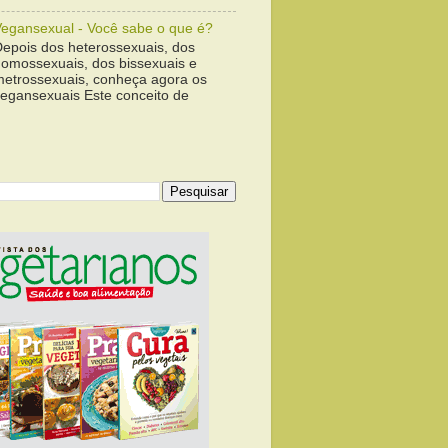
Vegansexual - Você sabe o que é?
Depois dos heterossexuais, dos
homossexuais, dos bissexuais e
metrossexuais, conheça agora os
vegansexuais Este conceito de