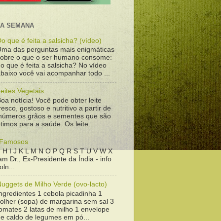
DA SEMANA
o que é feita a salsicha? (vídeo)
Uma das perguntas mais enigmáticas
sobre o que o ser humano consome:
o que é feita a salsicha? No vídeo
baixo você vai acompanhar todo ...
eites Vegetais
oa notícia! Você pode obter leite
resco, gostoso e nutritivo a partir de
inúmeros grãos e sementes que são
timos para a saúde. Os leite...
 Famosos
 H I J K L M N O P Q R S T U V W X
m Dr., Ex-Presidente da Índia - info
ln...
uggets de Milho Verde (ovo-lacto)
ngredientes 1 cebola picadinha 1
colher (sopa) de margarina sem sal 3
omates 2 latas de milho 1 envelope
de caldo de legumes em pó...