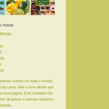
E PARAR
linhas
os
s
os
s
os
animais mortos em todo o mundo
ia da carne, leite e ovos desde que
u esta página. Este contador não
lhões de peixes e animais marinhos
lmente.