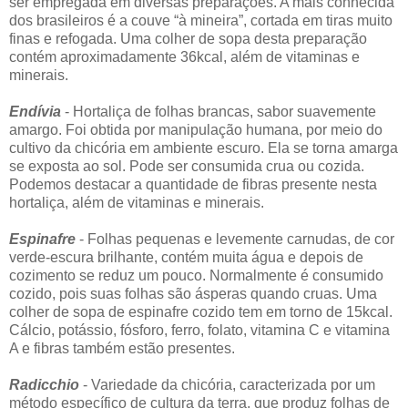
ser empregada em diversas preparações. A mais conhecida
dos brasileiros é a couve “à mineira”, cortada em tiras muito
finas e refogada. Uma colher de sopa desta preparação
contém aproximadamente 36kcal, além de vitaminas e
minerais.
Endívia
- Hortaliça de folhas brancas, sabor suavemente
amargo. Foi obtida por manipulação humana, por meio do
cultivo da chicória em ambiente escuro. Ela se torna amarga
se exposta ao sol. Pode ser consumida crua ou cozida.
Podemos destacar a quantidade de fibras presente nesta
hortaliça, além de vitaminas e minerais.
Espinafre
- Folhas pequenas e levemente carnudas, de cor
verde-escura brilhante, contém muita água e depois de
cozimento se reduz um pouco. Normalmente é consumido
cozido, pois suas folhas são ásperas quando cruas. Uma
colher de sopa de espinafre cozido tem em torno de 15kcal.
Cálcio, potássio, fósforo, ferro, folato, vitamina C e vitamina
A e fibras também estão presentes.
Radicchio
- Variedade da chicória, caracterizada por um
método específico de cultura da terra, que produz folhas de