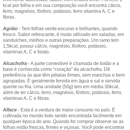
kcal por folha e em sua composição você encontra cálcio,
ferro, magnésio, fósforo, potássio, ferro vitamina A, C e
fibras.
Agrião
- Tem folhas verde-escuras e brilhantes, quando
fresco. Sabor refrescante, é muito utilizado em saladas, em
sanduíches, molhos e outras preparações. Um ramo tem
1,5kcal, possui cálcio, magnésio, fósforo, potássio,
vitaminas A, C e folato.
Alcachofra
- A parte comestível é chamada de botão e a
base é conhecida como “coração” da alcachofra. Dê
preferência às que têm pétalas firmes, sem manchas e bem
agrupadas. É geralmente fervida em água e sal e servida
quente ou fria. Uma unidade (50g) tem em média 30kcal,
além de ter cálcio, ferro, magnésio, fósforo, potássio, ferro,
vitaminas A, C e fibras.
Alface
- Esta é a verdura de maior consumo no país. É
cultivada no mundo todo sendo encontrada facilmente em
qualquer época do ano. Quando for comprar observe se as
folhas estão frescas, firmes e viçosas. Você pode encontrar