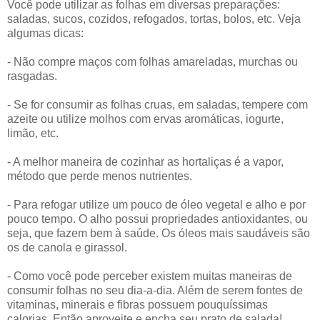
Você pode utilizar as folhas em diversas preparações:
saladas, sucos, cozidos, refogados, tortas, bolos, etc. Veja
algumas dicas:
- Não compre maços com folhas amareladas, murchas ou
rasgadas.
- Se for consumir as folhas cruas, em saladas, tempere com
azeite ou utilize molhos com ervas aromáticas, iogurte,
limão, etc.
- A melhor maneira de cozinhar as hortaliças é a vapor,
método que perde menos nutrientes.
- Para refogar utilize um pouco de óleo vegetal e alho e por
pouco tempo. O alho possui propriedades antioxidantes, ou
seja, que fazem bem à saúde. Os óleos mais saudáveis são
os de canola e girassol.
- Como você pode perceber existem muitas maneiras de
consumir folhas no seu dia-a-dia. Além de serem fontes de
vitaminas, minerais e fibras possuem pouquíssimas
calorias. Então aproveite e encha seu prato de salada!