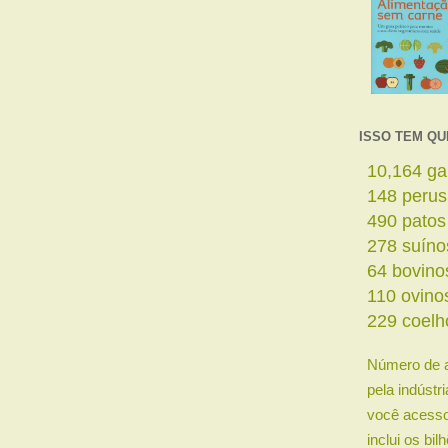
ISSO TEM QU
11,642
ga
169
perus
561
patos
319
suíno
73
bovino
126
ovino
263
coelh
Número de 
pela indústr
você acesso
inclui os bi