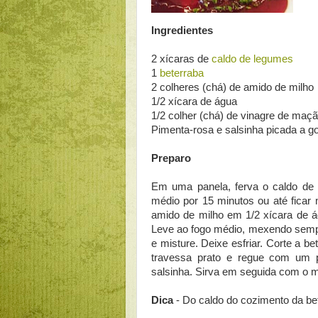
Ingredientes
2 xícaras de
caldo de legumes
1
beterraba
2 colheres (chá) de amido de milho
1/2 xícara de água
1/2 colher (chá) de vinagre de maçã
Pimenta-rosa e salsinha picada a g
Preparo
Em uma panela, ferva o caldo de 
médio por 15 minutos ou até ficar 
amido de milho em 1/2 xícara de á
Leve ao fogo médio, mexendo sempre
e misture. Deixe esfriar. Corte a 
travessa prato e regue com um p
salsinha. Sirva em seguida com o m
Dica
- Do caldo do cozimento da bet