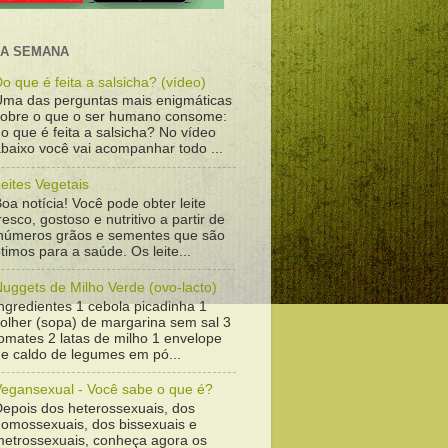
DA SEMANA
o que é feita a salsicha? (vídeo)
Uma das perguntas mais enigmáticas
sobre o que o ser humano consome:
o que é feita a salsicha? No vídeo
baixo você vai acompanhar todo ...
eites Vegetais
oa notícia! Você pode obter leite
resco, gostoso e nutritivo a partir de
inúmeros grãos e sementes que são
timos para a saúde. Os leite...
uggets de Milho Verde (ovo-lacto)
ngredientes 1 cebola picadinha 1
colher (sopa) de margarina sem sal 3
omates 2 latas de milho 1 envelope
de caldo de legumes em pó...
Vegansexual - Você sabe o que é?
Depois dos heterossexuais, dos
homossexuais, dos bissexuais e
metrossexuais, conheça agora os