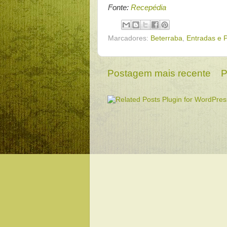
Fonte:
Recepédia
Marcadores:
Beterraba
,
Entradas e P
Postagem mais recente
P