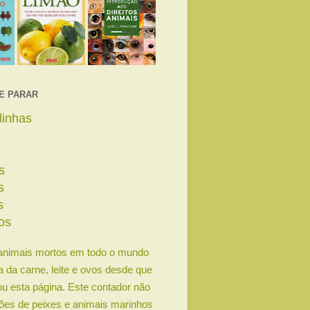
E PARAR
linhas
s
s
s
os
animais mortos em todo o mundo
ia da carne, leite e ovos desde que
u esta página. Este contador não
lhões de peixes e animais marinhos