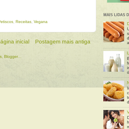
MAIS LIDAS 
etiscos
,
Receitas
,
Vegana
D
d
ágina inicial
Postagem mais antiga
a
L
B
f
ó
N
I
t