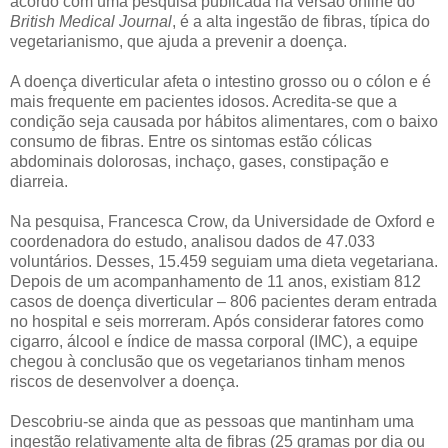
acordo com uma pesquisa publicada na versão online do
British Medical Journal
, é a alta ingestão de fibras, típica do
vegetarianismo, que ajuda a prevenir a doença.
A doença diverticular afeta o intestino grosso ou o cólon e é
mais frequente em pacientes idosos. Acredita-se que a
condição seja causada por hábitos alimentares, com o baixo
consumo de fibras. Entre os sintomas estão cólicas
abdominais dolorosas, inchaço, gases, constipação e
diarreia.
Na pesquisa, Francesca Crow, da Universidade de Oxford e
coordenadora do estudo, analisou dados de 47.033
voluntários. Desses, 15.459 seguiam uma dieta vegetariana.
Depois de um acompanhamento de 11 anos, existiam 812
casos de doença diverticular – 806 pacientes deram entrada
no hospital e seis morreram. Após considerar fatores como
cigarro, álcool e índice de massa corporal (IMC), a equipe
chegou à conclusão que os vegetarianos tinham menos
riscos de desenvolver a doença.
Descobriu-se ainda que as pessoas que mantinham uma
ingestão relativamente alta de fibras (25 gramas por dia ou