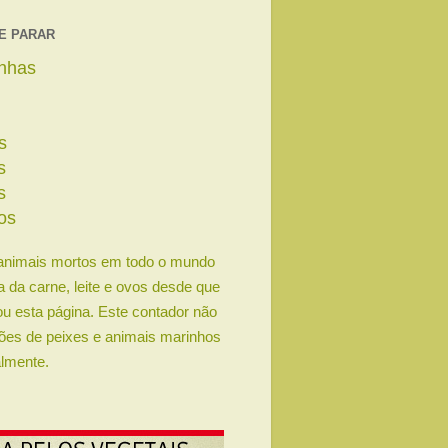
E PARAR
linhas
s
s
s
os
animais mortos em todo o mundo
ia da carne, leite e ovos desde que
u esta página. Este contador não
lhões de peixes e animais marinhos
lmente.