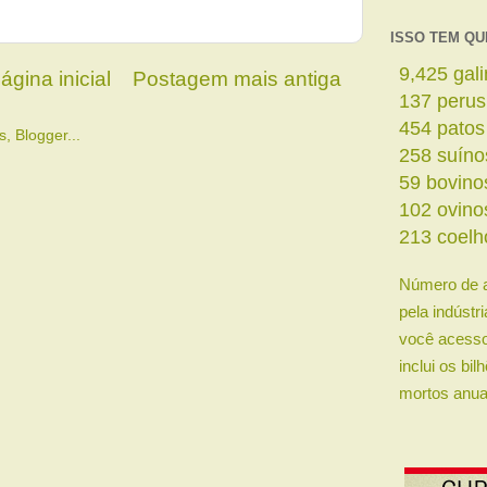
ISSO TEM QU
10,718
ga
ágina inicial
Postagem mais antiga
156
perus
517
patos
293
suíno
67
bovino
116
ovino
242
coelh
Número de 
pela indústr
você acesso
inclui os bi
mortos anua