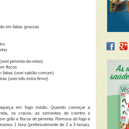
do em fatias grossas
tro
inho
(usei pimenta-do-reino)
em flocos
m fatias (usei salsão comum)
as (usei tofu extra firme)
 aqueça em fogo médio. Quando começar a
canela, os cravos, as sementes de coentro e
 em grão e flocos de pimenta. Remova do fogo e
menos 1 hora (preferivelmente de 2 a 3 horas).