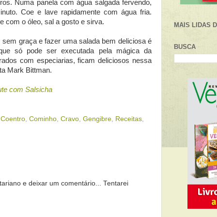
ros. Numa panela com água salgada fervendo,
inuto. Coe e lave rapidamente com água fria.
 com o óleo, sal a gosto e sirva.
MAIS LIDAS 
m sem graça e fazer uma salada bem deliciosa é
BUSCA
que só pode ser executada pela mágica da
erados com especiarias, ficam deliciosos nessa
sta Mark Bittman.
te com Salsicha
,
Coentro
,
Cominho
,
Cravo
,
Gengibre
,
Receitas
,
tariano e deixar um comentário... Tentarei