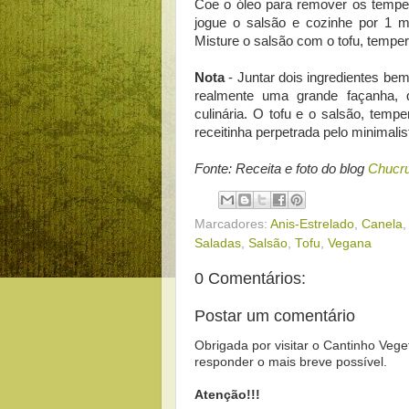
Coe o óleo para remover os tempe
jogue o salsão e cozinhe por 1 m
Misture o salsão com o tofu, tempere
Nota
- Juntar dois ingredientes be
realmente uma grande façanha, 
culinária. O tofu e o salsão, temp
receitinha perpetrada pelo minimali
Fonte: Receita e foto do blog
Chucru
Marcadores:
Anis-Estrelado
,
Canela
Saladas
,
Salsão
,
Tofu
,
Vegana
0 Comentários:
Postar um comentário
Obrigada por visitar o Cantinho Vege
responder o mais breve possível.
Atenção!!!