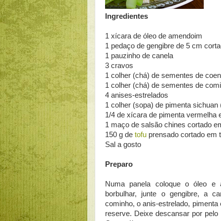
Ingredientes
1 xícara de óleo de amendoim
1 pedaço de gengibre de 5 cm corta
1 pauzinho de canela
3 cravos
1 colher (chá) de sementes de coen
1 colher (chá) de sementes de com
4 anises-estrelados
1 colher (sopa) de pimenta sichuan 
1/4 de xícara de pimenta vermelha 
1 maço de salsão chines cortado e
150 g de
tofu
prensado cortado em tir
Sal a gosto
Preparo
Numa panela coloque o óleo e
borbulhar, junte o gengibre, a 
cominho, o anis-estrelado, pimenta
reserve. Deixe descansar por pelo 