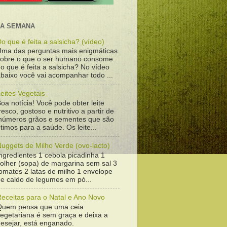
DA SEMANA
o que é feita a salsicha? (vídeo)
Uma das perguntas mais enigmáticas
sobre o que o ser humano consome:
o que é feita a salsicha? No vídeo
baixo você vai acompanhar todo ...
eites Vegetais
oa notícia! Você pode obter leite
resco, gostoso e nutritivo a partir de
inúmeros grãos e sementes que são
timos para a saúde. Os leite...
uggets de Milho Verde (ovo-lacto)
ngredientes 1 cebola picadinha 1
colher (sopa) de margarina sem sal 3
omates 2 latas de milho 1 envelope
de caldo de legumes em pó...
Receitas para o Natal e Ano Novo
Quem pensa que uma ceia
vegetariana é sem graça e deixa a
desejar, está enganado.