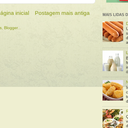
ágina inicial
Postagem mais antiga
MAIS LIDAS 
D
d
a
L
B
f
ó
N
I
t