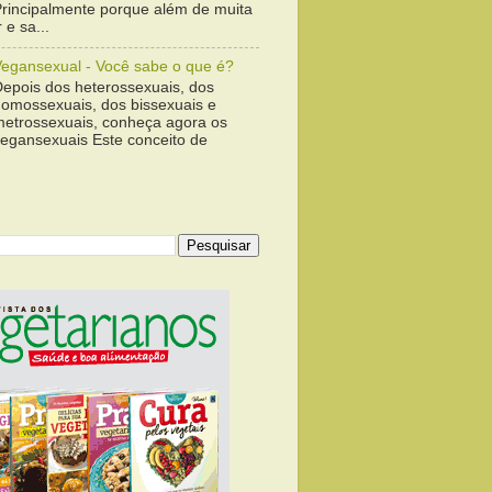
Principalmente porque além de muita
 e sa...
Vegansexual - Você sabe o que é?
Depois dos heterossexuais, dos
homossexuais, dos bissexuais e
metrossexuais, conheça agora os
vegansexuais Este conceito de