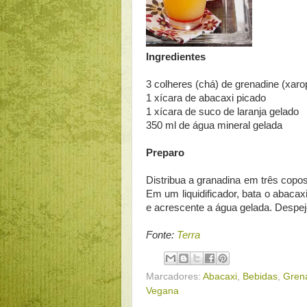
Ingredientes
3 colheres (chá) de grenadine (xar
1 xícara de abacaxi picado
1 xícara de suco de laranja gelado
350 ml de água mineral gelada
Preparo
Distribua a granadina em três copo
Em um liquidificador, bata o abacaxi
e acrescente a água gelada. Despej
Fonte:
Terra
Marcadores:
Abacaxi
,
Bebidas
,
Gren
Vegana