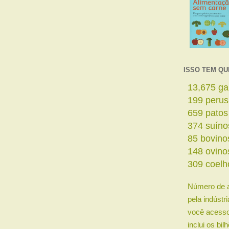
ISSO TEM QU
15,708
ga
228
perus
757
patos
430
suíno
98
bovino
170
ovino
355
coelh
Número de 
pela indústr
você acesso
inclui os bi