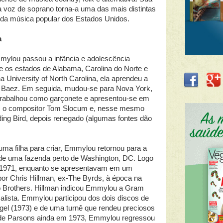
a voz de soprano torna-a uma das mais distintas
 da música popular dos Estados Unidos.
a
mmylou passou a infância e adolescência
 os estados de Alabama, Carolina do Norte e
a University of North Carolina, ela aprendeu a
 Baez. Em seguida, mudou-se para Nova York,
Trabalhou como garçonete e apresentou-se em
m o compositor Tom Slocum e, nesse mesmo
ding Bird, depois renegado (algumas fontes dão
ma filha para criar, Emmylou retornou para a
 de uma fazenda perto de Washington, DC. Logo
Em 1971, enquanto se apresentavam em um
or Chris Hillman, ex-The Byrds, à época na
to Brothers. Hillman indicou Emmylou a Gram
lista. Emmylou participou dos dois discos de
gel (1973) e de uma turnê que rendeu preciosos
 de Parsons ainda em 1973, Emmylou regressou