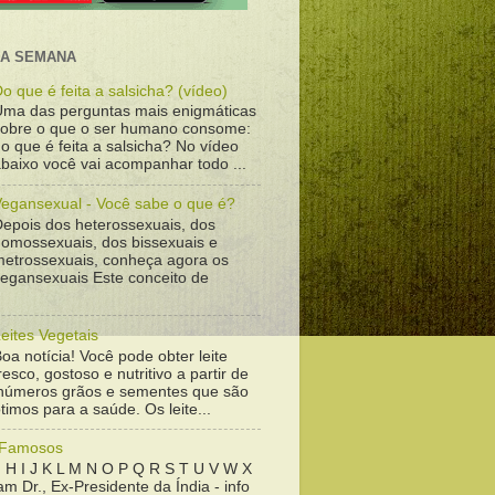
DA SEMANA
o que é feita a salsicha? (vídeo)
Uma das perguntas mais enigmáticas
sobre o que o ser humano consome:
o que é feita a salsicha? No vídeo
baixo você vai acompanhar todo ...
Vegansexual - Você sabe o que é?
Depois dos heterossexuais, dos
homossexuais, dos bissexuais e
metrossexuais, conheça agora os
vegansexuais Este conceito de
eites Vegetais
oa notícia! Você pode obter leite
resco, gostoso e nutritivo a partir de
inúmeros grãos e sementes que são
timos para a saúde. Os leite...
 Famosos
 H I J K L M N O P Q R S T U V W X
m Dr., Ex-Presidente da Índia - info