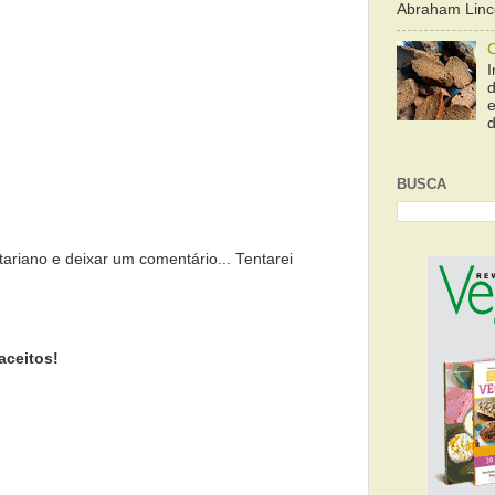
Abraham Linco
I
e
d
BUSCA
tariano e deixar um comentário... Tentarei
aceitos!