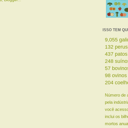
ISSO TEM QU
11,088
ga
161
perus
535
patos
303
suíno
69
bovino
120
ovino
250
coelh
Número de 
pela indústr
você acesso
inclui os bi
mortos anua