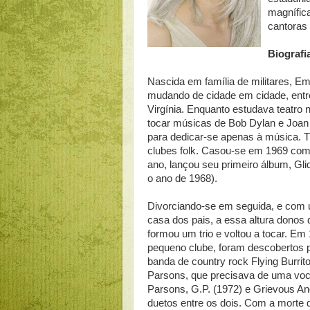
magnífic
cantoras
Biografi
Nascida em família de militares, E
mudando de cidade em cidade, entre
Virgínia. Enquanto estudava teatro n
tocar músicas de Bob Dylan e Joan
para dedicar-se apenas à música. 
clubes folk. Casou-se em 1969 co
ano, lançou seu primeiro álbum, Gli
o ano de 1968).
Divorciando-se em seguida, e com u
casa dos pais, a essa altura donos
formou um trio e voltou a tocar. 
pequeno clube, foram descobertos p
banda de country rock Flying Burri
Parsons, que precisava de uma voca
Parsons, G.P. (1972) e Grievous An
duetos entre os dois. Com a morte