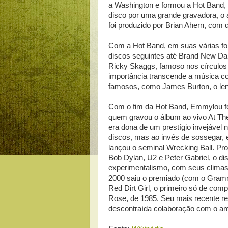
a Washington e formou a Hot Band, 
disco por uma grande gravadora, o
foi produzido por Brian Ahern, com 
Com a Hot Band, em suas várias f
discos seguintes até Brand New Da
Ricky Skaggs, famoso nos círculos
importância transcende a música c
famosos, como James Burton, o lendá
Com o fim da Hot Band, Emmylou f
quem gravou o álbum ao vivo At Th
era dona de um prestígio invejável 
discos, mas ao invés de sossegar,
lançou o seminal Wrecking Ball. Pro
Bob Dylan, U2 e Peter Gabriel, o di
experimentalismo, com seus climas
2000 saiu o premiado (com o Gram
Red Dirt Girl, o primeiro só de com
Rose, de 1985. Seu mais recente reg
descontraída colaboração com o am