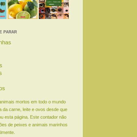
E PARAR
linhas
s
s
s
os
animais mortos em todo o mundo
ia da carne, leite e ovos desde que
u esta página. Este contador não
lhões de peixes e animais marinhos
lmente.