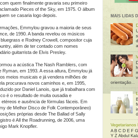
com quem finalmente gravaria seu primeiro
 aclamado Pieces of the Sky, em 1975. O álbum
quem se casaria logo depois.
MAIS LIDAS 
D
ormações, Emmylou gravou a maioria de seus
nce, de 1990. A banda revelou os músicos
 bluegrass e Rodney Crowell, compositor cuja
d
a
ountry, além de ter contado com nomes
rio guitarrista de Elvis Presley.
ormou a acústica The Nash Ramblers, com
e Ryman, em 1993. A essa altura, Emmylou já
nos meios musicais e já vendera milhões de
orientação...
 ela procurava novos caminhos e, em 1995,
duzido por Daniel Lanois, que já trabalhara com
L
sco é o resultado de muita ousadia e
B
 etéreos e ausência de fórmulas fáceis. Em
f
my de Melhor Disco de Folk Contemporâneo)
posições próprias desde The Ballad of Sally
ó
istro é All the Roadrunning, de 2006, uma
Vegetarianos
igo Mark Knopfler.
A B C D E F G
Y Z Abdul Kala