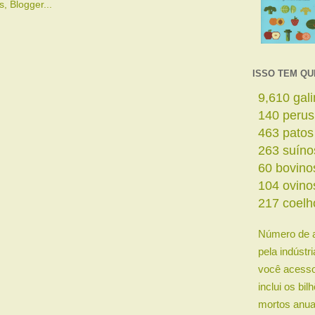
ISSO TEM QU
11,642
ga
169
perus
561
patos
319
suíno
73
bovino
126
ovino
263
coelh
Número de 
pela indústr
você acesso
inclui os bi
mortos anua