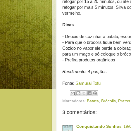
refogar por 15 a 20 minutos, ou até 
refogar por mais 5 minutos. Sirva 
vermelho.
Dicas
- Depois de cozinhar a batata, esco
- Para que o brócolis fique bem ver
Cozido no vapor ele perde a coloraçã
para um maço e só coloque o brócol
- Prefira produtos orgânicos
Rendimento: 4 porções
Fonte:
Samurai Tofu
Marcadores:
Batata
,
Brócolis
,
Pratos 
3 comentários:
Conquistando Sonhos
19/