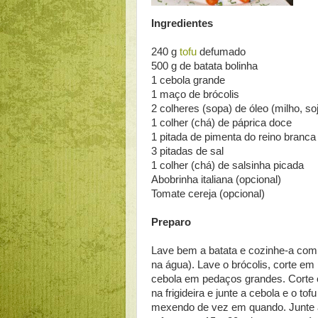
Ingredientes
240 g
tofu
defumado
500 g de batata bolinha
1 cebola grande
1 maço de brócolis
2 colheres (sopa) de óleo (milho, soj
1 colher (chá) de páprica doce
1 pitada de pimenta do reino branca
3 pitadas de sal
1 colher (chá) de salsinha picada
Abobrinha italiana (opcional)
Tomate cereja (opcional)
Preparo
Lave bem a batata e cozinhe-a com 
na água). Lave o brócolis, corte em
cebola em pedaços grandes. Corte 
na frigideira e junte a cebola e o t
mexendo de vez em quando. Junte a 