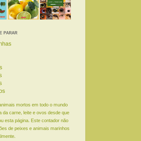
E PARAR
linhas
s
s
s
os
animais mortos em todo o mundo
ia da carne, leite e ovos desde que
u esta página. Este contador não
lhões de peixes e animais marinhos
lmente.