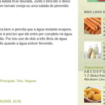
a batata ficar dourada. Junte o brócolis e deixe
com tomate cereja ou uma salada de pimentão
MAIS LIDAS 
D
rra bem e permita que a água restante evapore.
d
de é preciso que ele entre por completo na água.
a
o. Por isto use de dois a três litros de água
is quando a água estiver fervendo.
L
B
f
ó
Vegetarianos
A B C D E F G
Y Z Abdul Kala
Abraham Linco
Principais
,
Tofu
,
Vegana
N
I
t
06/2009, 10:36