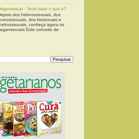
Vegansexual - Você sabe o que é?
Depois dos heterossexuais, dos
homossexuais, dos bissexuais e
metrossexuais, conheça agora os
vegansexuais Este conceito de