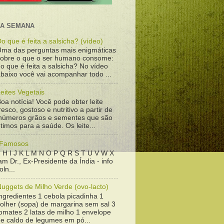
DA SEMANA
o que é feita a salsicha? (vídeo)
Uma das perguntas mais enigmáticas
sobre o que o ser humano consome:
o que é feita a salsicha? No vídeo
baixo você vai acompanhar todo ...
eites Vegetais
oa notícia! Você pode obter leite
resco, gostoso e nutritivo a partir de
inúmeros grãos e sementes que são
timos para a saúde. Os leite...
 Famosos
 H I J K L M N O P Q R S T U V W X
m Dr., Ex-Presidente da Índia - info
ln...
uggets de Milho Verde (ovo-lacto)
ngredientes 1 cebola picadinha 1
colher (sopa) de margarina sem sal 3
omates 2 latas de milho 1 envelope
de caldo de legumes em pó...