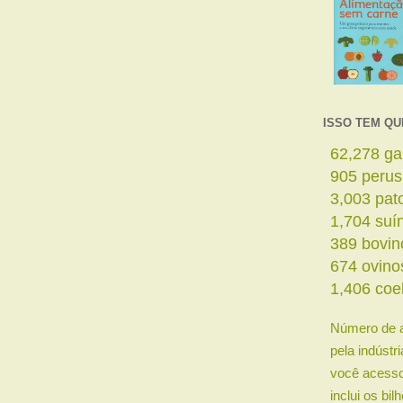
ISSO TEM QU
64,311
ga
935
perus
3,101
pat
1,760
suí
402
bovin
696
ovino
1,451
coe
Número de 
pela indústr
você acesso
inclui os bi