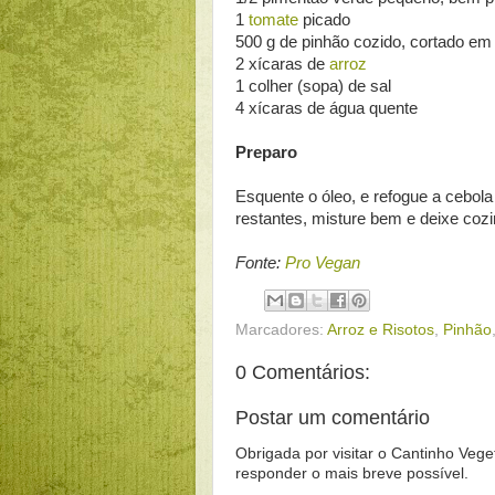
1
tomate
picado
500 g de pinhão cozido, cortado em
2 xícaras de
arroz
1 colher (sopa) de sal
4 xícaras de água quente
Preparo
Esquente o óleo, e refogue a cebola 
restantes, misture bem e deixe coz
Fonte:
Pro Vegan
Marcadores:
Arroz e Risotos
,
Pinhão
0 Comentários:
Postar um comentário
Obrigada por visitar o Cantinho Vege
responder o mais breve possível.