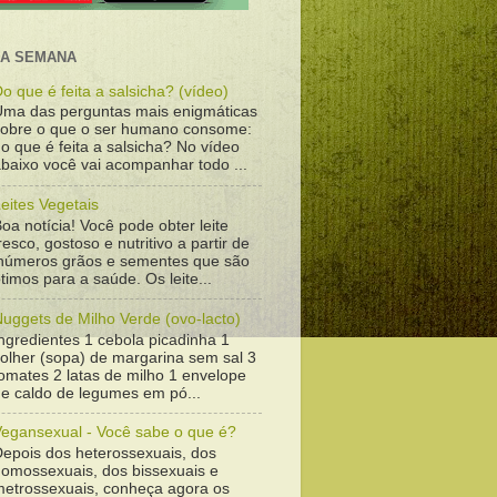
DA SEMANA
o que é feita a salsicha? (vídeo)
Uma das perguntas mais enigmáticas
sobre o que o ser humano consome:
o que é feita a salsicha? No vídeo
baixo você vai acompanhar todo ...
eites Vegetais
oa notícia! Você pode obter leite
resco, gostoso e nutritivo a partir de
inúmeros grãos e sementes que são
timos para a saúde. Os leite...
uggets de Milho Verde (ovo-lacto)
ngredientes 1 cebola picadinha 1
colher (sopa) de margarina sem sal 3
omates 2 latas de milho 1 envelope
de caldo de legumes em pó...
Vegansexual - Você sabe o que é?
Depois dos heterossexuais, dos
homossexuais, dos bissexuais e
metrossexuais, conheça agora os