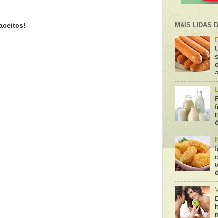
MAIS LIDAS 
aceitos!
D
d
a
L
B
f
ó
N
I
t