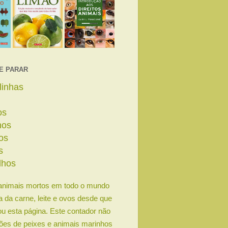
E PARAR
linhas
os
nos
os
s
lhos
animais mortos em todo o mundo
ia da carne, leite e ovos desde que
u esta página. Este contador não
lhões de peixes e animais marinhos