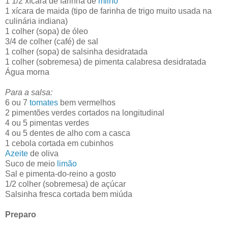
1 1/2 xícara de farinha de
milho
1 xícara de maida (tipo de farinha de trigo muito usada na
culinária indiana)
1 colher (sopa) de óleo
3/4 de colher (café) de sal
1 colher (sopa) de salsinha desidratada
1 colher (sobremesa) de pimenta calabresa desidratada
Água morna
Para a salsa:
6 ou 7
tomates
bem vermelhos
2 pimentões verdes cortados na longitudinal
4 ou 5 pimentas verdes
4 ou 5 dentes de alho com a casca
1 cebola cortada em cubinhos
Azeite
de oliva
Suco de meio
limão
Sal e pimenta-do-reino a gosto
1/2 colher (sobremesa) de açúcar
Salsinha fresca cortada bem miúda
Preparo