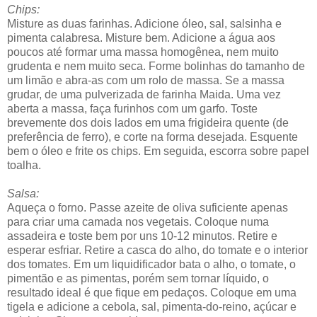
Chips:
Misture as duas farinhas. Adicione óleo, sal, salsinha e
pimenta calabresa. Misture bem. Adicione a água aos
poucos até formar uma massa homogênea, nem muito
grudenta e nem muito seca. Forme bolinhas do tamanho de
um limão e abra-as com um rolo de massa. Se a massa
grudar, de uma pulverizada de farinha Maida. Uma vez
aberta a massa, faça furinhos com um garfo. Toste
brevemente dos dois lados em uma frigideira quente (de
preferência de ferro), e corte na forma desejada. Esquente
bem o óleo e frite os chips. Em seguida, escorra sobre papel
toalha.
Salsa:
Aqueça o forno. Passe azeite de oliva suficiente apenas
para criar uma camada nos vegetais. Coloque numa
assadeira e toste bem por uns 10-12 minutos. Retire e
esperar esfriar. Retire a casca do alho, do tomate e o interior
dos tomates. Em um liquidificador bata o alho, o tomate, o
pimentão e as pimentas, porém sem tornar líquido, o
resultado ideal é que fique em pedaços. Coloque em uma
tigela e adicione a cebola, sal, pimenta-do-reino, açúcar e