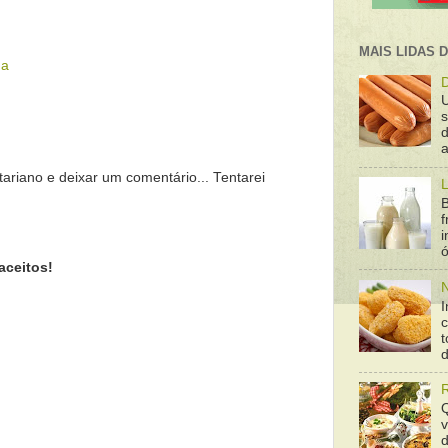
MAIS LIDAS 
na
D
d
a
tariano e deixar um comentário... Tentarei
L
B
f
ó
aceitos!
N
I
t