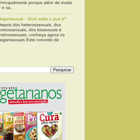
Principalmente porque além de muita
 e sa...
Vegansexual - Você sabe o que é?
Depois dos heterossexuais, dos
homossexuais, dos bissexuais e
metrossexuais, conheça agora os
vegansexuais Este conceito de