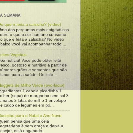
DA SEMANA
o que é feita a salsicha? (vídeo)
Uma das perguntas mais enigmáticas
sobre o que o ser humano consome:
o que é feita a salsicha? No vídeo
baixo você vai acompanhar todo ...
eites Vegetais
oa notícia! Você pode obter leite
resco, gostoso e nutritivo a partir de
inúmeros grãos e sementes que são
timos para a saúde. Os leite...
uggets de Milho Verde (ovo-lacto)
ngredientes 1 cebola picadinha 1
colher (sopa) de margarina sem sal 3
omates 2 latas de milho 1 envelope
de caldo de legumes em pó...
Receitas para o Natal e Ano Novo
Quem pensa que uma ceia
vegetariana é sem graça e deixa a
desejar, está enganado.