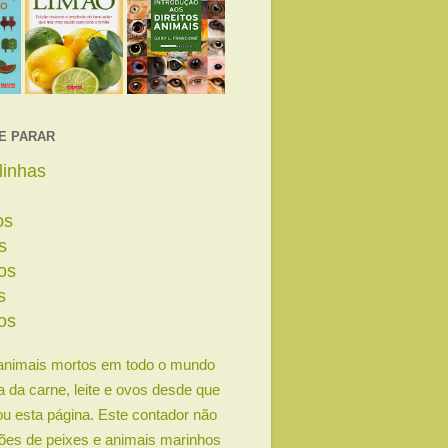
E PARAR
linhas
os
s
os
s
os
animais mortos em todo o mundo
ia da carne, leite e ovos desde que
u esta página. Este contador não
lhões de peixes e animais marinhos