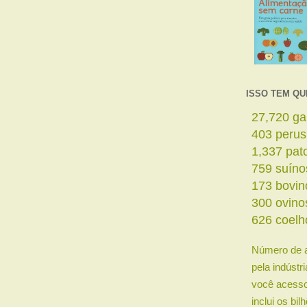
ISSO TEM QU
29,568
ga
430
perus
1,426
pat
809
suíno
185
bovin
320
ovino
667
coelh
Número de 
pela indústr
você acesso
inclui os bi