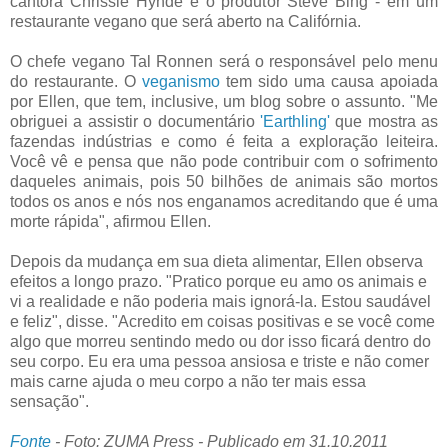
cantora Chrissie Hynde e o produtor Steve Bing - em um
restaurante vegano que será aberto na Califórnia.
O chefe vegano Tal Ronnen será o responsável pelo menu
do restaurante. O
veganismo
tem sido uma causa apoiada
por Ellen, que tem, inclusive, um blog sobre o assunto. "Me
obriguei a assistir o documentário
'Earthling'
que mostra as
fazendas indústrias e como é feita a exploração leiteira.
Você vê e pensa que não pode contribuir com o sofrimento
daqueles animais, pois 50 bilhões de animais são mortos
todos os anos e nós nos enganamos acreditando que é uma
morte rápida", afirmou Ellen.
Depois da mudança em sua dieta alimentar, Ellen observa
efeitos a longo prazo. "Pratico porque eu amo os animais e
vi a realidade e não poderia mais ignorá-la. Estou saudável
e feliz", disse. "Acredito em coisas positivas e se você come
algo que morreu sentindo medo ou dor isso ficará dentro do
seu corpo. Eu era uma pessoa ansiosa e triste e não comer
mais carne ajuda o meu corpo a não ter mais essa
sensação".
Fonte
- Foto: ZUMA Press - Publicado em 31.10.2011