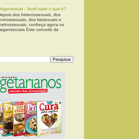
Vegansexual - Você sabe o que é?
Depois dos heterossexuais, dos
homossexuais, dos bissexuais e
metrossexuais, conheça agora os
vegansexuais Este conceito de