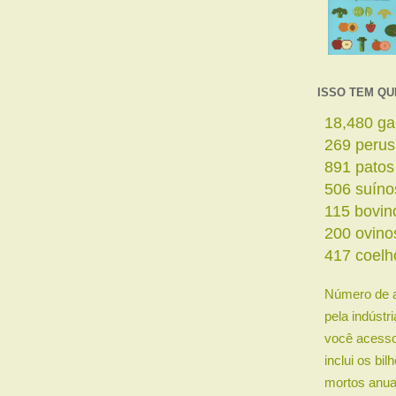
ISSO TEM QU
19,958
ga
290
perus
962
patos
546
suíno
125
bovin
216
ovino
450
coelh
Número de 
pela indústr
você acesso
inclui os bi
mortos anua