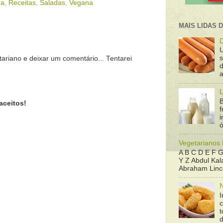
ua
,
Receitas
,
Saladas
,
Vegana
MAIS LIDAS 
D
tariano e deixar um comentário... Tentarei
d
a
L
B
aceitos!
f
ó
Vegetarianos
A B C D E F G
Y Z Abdul Kala
Abraham Linco
N
I
t