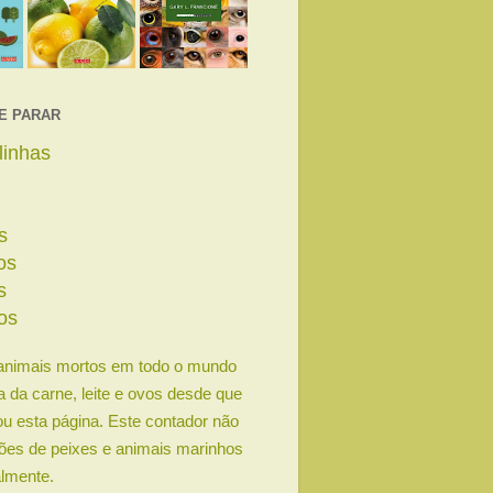
E PARAR
linhas
s
os
s
os
animais mortos em todo o mundo
ia da carne, leite e ovos desde que
u esta página. Este contador não
lhões de peixes e animais marinhos
lmente.