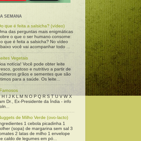
DA SEMANA
o que é feita a salsicha? (vídeo)
Uma das perguntas mais enigmáticas
sobre o que o ser humano consome:
o que é feita a salsicha? No vídeo
baixo você vai acompanhar todo ...
eites Vegetais
oa notícia! Você pode obter leite
resco, gostoso e nutritivo a partir de
inúmeros grãos e sementes que são
timos para a saúde. Os leite...
 Famosos
 H I J K L M N O P Q R S T U V W X
m Dr., Ex-Presidente da Índia - info
ln...
uggets de Milho Verde (ovo-lacto)
ngredientes 1 cebola picadinha 1
colher (sopa) de margarina sem sal 3
omates 2 latas de milho 1 envelope
de caldo de legumes em pó...