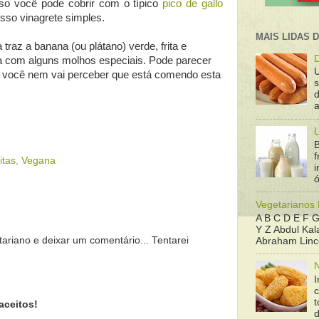
oso você pode cobrir com o típico
pico de gallo
so vinagrete simples.
MAIS LIDAS 
 traz a banana (ou plátano) verde, frita e
D
a com alguns molhos especiais. Pode parecer
e você nem vai perceber que está comendo esta
d
a
L
B
f
itas
,
Vegana
ó
Vegetarianos
A B C D E F G
Y Z Abdul Kala
tariano e deixar um comentário... Tentarei
Abraham Linco
N
I
t
aceitos!