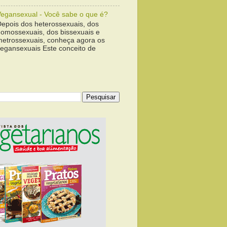
Vegansexual - Você sabe o que é?
Depois dos heterossexuais, dos
homossexuais, dos bissexuais e
metrossexuais, conheça agora os
vegansexuais Este conceito de