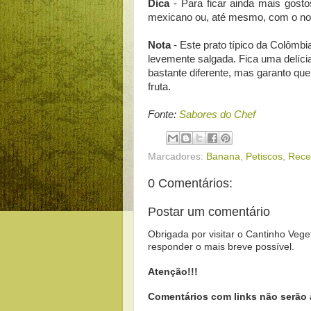
Dica
- Para ficar ainda mais gost
mexicano ou, até mesmo, com o nos
Nota
- Este prato típico da Colômbia
levemente salgada. Fica uma delíci
bastante diferente, mas garanto qu
fruta.
Fonte:
Sabores do Chef
Marcadores:
Banana
,
Petiscos
,
Rece
0 Comentários:
Postar um comentário
Obrigada por visitar o Cantinho Vege
responder o mais breve possível.
Atenção!!!
Comentários com links não serão 