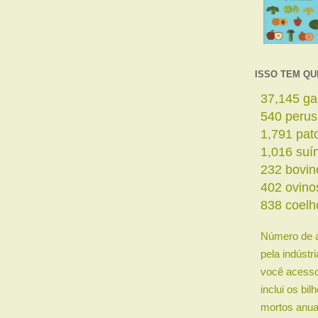
ISSO TEM QU
39,178
ga
569
perus
1,889
pat
1,072
suí
245
bovin
424
ovino
884
coelh
Número de 
pela indústr
você acesso
inclui os bi
mortos anua