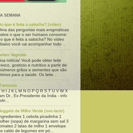
DA SEMANA
o que é feita a salsicha? (vídeo)
Uma das perguntas mais enigmáticas
sobre o que o ser humano consome:
o que é feita a salsicha? No vídeo
baixo você vai acompanhar todo ...
eites Vegetais
oa notícia! Você pode obter leite
resco, gostoso e nutritivo a partir de
inúmeros grãos e sementes que são
timos para a saúde. Os leite...
 Famosos
 H I J K L M N O P Q R S T U V W X
m Dr., Ex-Presidente da Índia - info
ln...
uggets de Milho Verde (ovo-lacto)
ngredientes 1 cebola picadinha 1
colher (sopa) de margarina sem sal 3
omates 2 latas de milho 1 envelope
de caldo de legumes em pó...