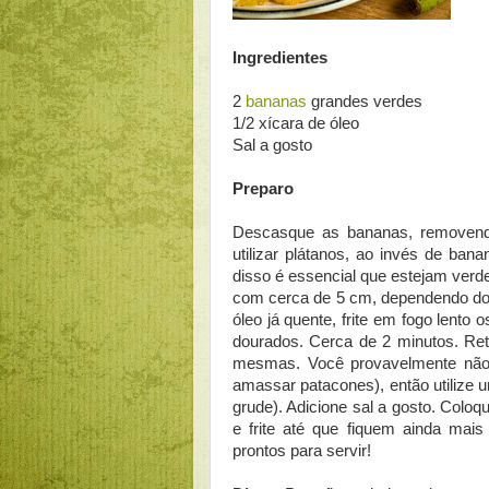
Ingredientes
2
bananas
grandes verdes
1/2 xícara de óleo
Sal a gosto
Preparo
Descasque as bananas, removendo
utilizar plátanos, ao invés de ban
disso é essencial que estejam verd
com cerca de 5 cm, dependendo do
óleo já quente, frite em fogo lent
dourados. Cerca de 2 minutos. Re
mesmas. Você provavelmente não p
amassar patacones), então utilize u
grude). Adicione sal a gosto. Col
e frite até que fiquem ainda mais
prontos para servir!