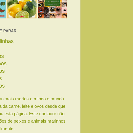
E PARAR
linhas
os
nos
os
s
os
animais mortos em todo o mundo
ia da carne, leite e ovos desde que
u esta página. Este contador não
lhões de peixes e animais marinhos
lmente.