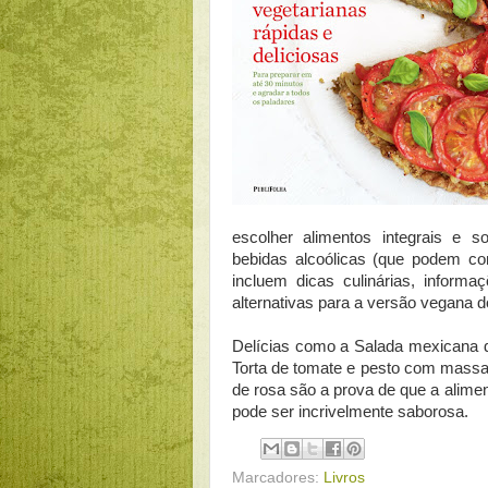
escolher alimentos integrais e s
bebidas alcoólicas (que podem con
incluem dicas culinárias, informaç
alternativas para a versão vegana d
Delícias como a Salada mexicana de
Torta de tomate e pesto com massa
de rosa são a prova de que a alimen
pode ser incrivelmente saborosa.
Marcadores:
Livros