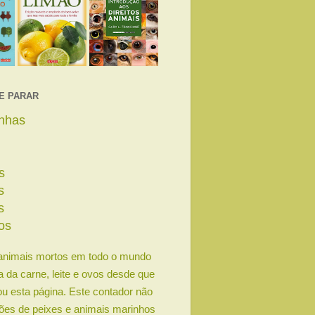
E PARAR
linhas
s
s
s
os
animais mortos em todo o mundo
ia da carne, leite e ovos desde que
u esta página. Este contador não
lhões de peixes e animais marinhos