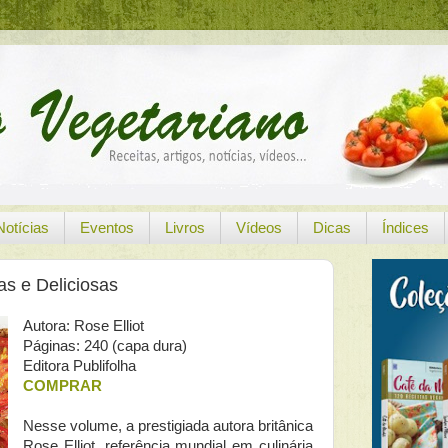
Notícias
Eventos
Livros
Vídeos
Dicas
Índices
as e Deliciosas
Autora: Rose Elliot
Páginas: 240 (capa dura)
Editora Publifolha
COMPRAR
Nesse volume, a prestigiada autora britânica
Rose Elliot, referência mundial em culinária