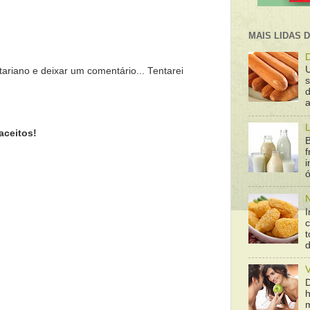
MAIS LIDAS 
D
tariano e deixar um comentário... Tentarei
d
a
L
aceitos!
B
f
ó
N
I
t