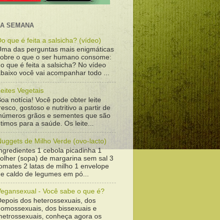
DA SEMANA
o que é feita a salsicha? (vídeo)
Uma das perguntas mais enigmáticas
sobre o que o ser humano consome:
o que é feita a salsicha? No vídeo
baixo você vai acompanhar todo ...
eites Vegetais
oa notícia! Você pode obter leite
resco, gostoso e nutritivo a partir de
inúmeros grãos e sementes que são
timos para a saúde. Os leite...
uggets de Milho Verde (ovo-lacto)
ngredientes 1 cebola picadinha 1
colher (sopa) de margarina sem sal 3
omates 2 latas de milho 1 envelope
de caldo de legumes em pó...
Vegansexual - Você sabe o que é?
Depois dos heterossexuais, dos
homossexuais, dos bissexuais e
metrossexuais, conheça agora os