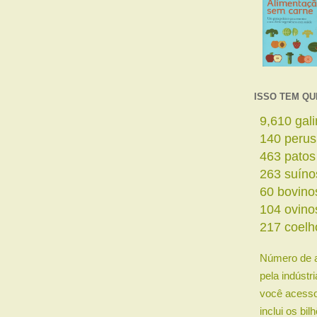
ISSO TEM QU
11,642
ga
169
perus
561
patos
319
suíno
73
bovino
126
ovino
263
coelh
Número de 
pela indústr
você acesso
inclui os bi