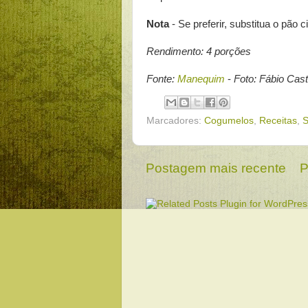
Nota
- Se preferir, substitua o pão c
Rendimento: 4 porções
Fonte:
Manequim
-
Foto: Fábio Cast
Marcadores:
Cogumelos
,
Receitas
,
S
Postagem mais recente
P