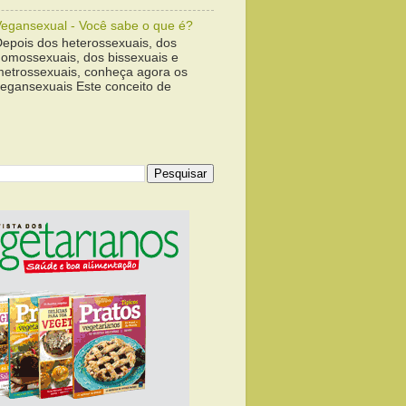
Vegansexual - Você sabe o que é?
Depois dos heterossexuais, dos
homossexuais, dos bissexuais e
metrossexuais, conheça agora os
vegansexuais Este conceito de