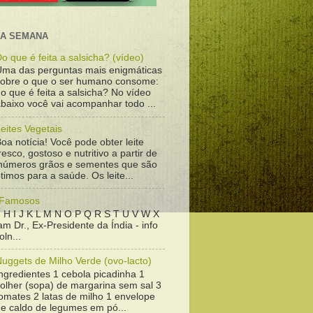
DA SEMANA
o que é feita a salsicha? (vídeo)
Uma das perguntas mais enigmáticas
sobre o que o ser humano consome:
o que é feita a salsicha? No vídeo
baixo você vai acompanhar todo ...
eites Vegetais
oa notícia! Você pode obter leite
resco, gostoso e nutritivo a partir de
inúmeros grãos e sementes que são
timos para a saúde. Os leite...
 Famosos
 H I J K L M N O P Q R S T U V W X
m Dr., Ex-Presidente da Índia - info
ln...
uggets de Milho Verde (ovo-lacto)
ngredientes 1 cebola picadinha 1
colher (sopa) de margarina sem sal 3
omates 2 latas de milho 1 envelope
de caldo de legumes em pó...