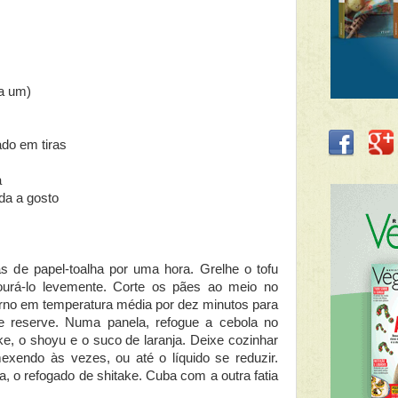
da um)
ado em tiras
a
ada a gosto
s de papel-toalha por uma hora. Grelhe o tofu
dourá-lo levemente. Corte os pães ao meio no
orno em temperatura média por dez minutos para
 e reserve. Numa panela, refogue a cebola no
ake, o shoyu e o suco de laranja. Deixe cozinhar
xendo às vezes, ou até o líquido se reduzir.
a, o refogado de shitake. Cuba com a outra fatia