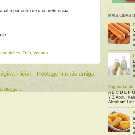
iabatta por outro de sua preferência.
MAIS LIDAS 
D
elo
d
a
anduíches
,
Tofu
,
Vegana
L
B
f
ágina inicial
Postagem mais antiga
ó
Vegetarianos
A B C D E F G
Y Z Abdul Kala
Abraham Linco
N
I
t