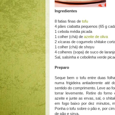
Ingredientes
8 fatias finas de
tofu
4 pães ciabatta pequenos (65 g ca
1 cebola média picada
1 colher (chá) de
azeite de oliva
2 xícaras de cogumelo shitake cort
1 colher (chá) de shoyu
4 colheres (sopa) de suco de laranj
Sal, salsinha e cebolinha verde pic
Preparo
Seque bem o tofu entre duas folha
numa frigideira antiaderente até 
sentido do comprimento. Leve ao f
torrar levemente. Retire do forno
azeite e junte as ervas, sal, o shit
em fogo baixo por dez minutos, me
Ponha o tofu sobre o pão e, por cim
de pão e sirva.