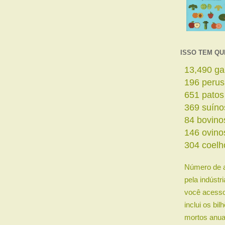
ISSO TEM QU
15,708
ga
228
perus
757
patos
430
suíno
98
bovino
170
ovino
355
coelh
Número de 
pela indústr
você acesso
inclui os bi
mortos anua