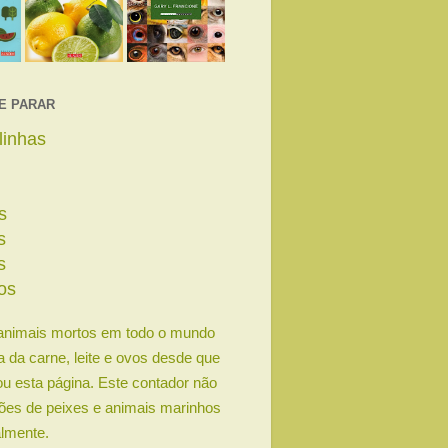
E PARAR
linhas
s
s
s
os
animais mortos em todo o mundo
ia da carne, leite e ovos desde que
u esta página. Este contador não
lhões de peixes e animais marinhos
lmente.