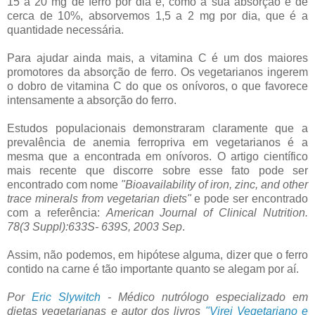
15 a 20 mg de ferro por dia e, como a sua absorção é de
cerca de 10%, absorvemos 1,5 a 2 mg por dia, que é a
quantidade necessária.
Para ajudar ainda mais, a vitamina C é um dos maiores
promotores da absorção de ferro. Os vegetarianos ingerem
o dobro de vitamina C do que os onívoros, o que favorece
intensamente a absorção do ferro.
Estudos populacionais demonstraram claramente que a
prevalência de anemia ferropriva em vegetarianos é a
mesma que a encontrada em onívoros. O artigo científico
mais recente que discorre sobre esse fato pode ser
encontrado com nome
"Bioavailability of iron, zinc, and other
trace minerals from vegetarian diets"
e pode ser encontrado
com a referência:
American Journal of Clinical Nutrition.
78(3 Suppl):633S- 639S, 2003 Sep
.
Assim, não podemos, em hipótese alguma, dizer que o ferro
contido na carne é tão importante quanto se alegam por aí.
Por
Eric Slywitch
- Médico nutrólogo especializado em
dietas vegetarianas e autor dos livros
"Virei Vegetariano e