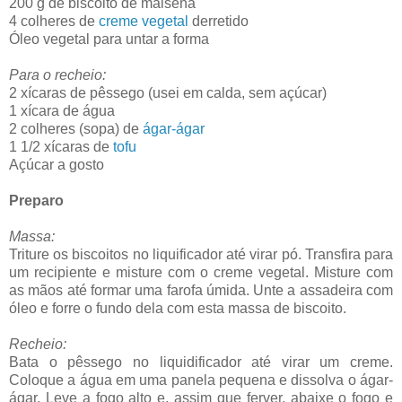
200 g de biscoito de maisena
4 colheres de
creme vegetal
derretido
Óleo vegetal para untar a forma
Para o recheio:
2 xícaras de pêssego (usei em calda, sem açúcar)
1 xícara de água
2 colheres (sopa) de
ágar-ágar
1 1/2 xícaras de
tofu
Açúcar a gosto
Preparo
Massa:
Triture os biscoitos no liquificador até virar pó. Transfira para
um recipiente e misture com o creme vegetal. Misture com
as mãos até formar uma farofa úmida. Unte a assadeira com
óleo e forre o fundo dela com esta massa de biscoito.
Recheio:
Bata o pêssego no liquidificador até virar um creme.
Coloque a água em uma panela pequena e dissolva o ágar-
ágar. Leve a fogo alto e, assim que ferver, abaixe o fogo e