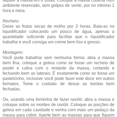
separe a massa em 8 bolas. Coloque a massa coberta num
ambiente reservado, sem golpes de vento, por no mínimo 1
hora e meia.
Recheio:
Deixe as frutas secas de molho por 3 horas. Bata-as no
liquidificador colocando um pouco de água, apenas a
quantidade suficiente para facilitar que o liquidificador
trabalhe e você consiga um creme bem liso e grosso.
Montagem:
Você pode trabalhar sem nenhuma forma: abra a massa
bem fina, coloque a geleia como se fosse um recheio de
pastel e cubra com o restante da massa, cortando e
fechando bem as laterais. É exatamente como se fosse um
pastelzinho, inclusive você pode fazer este doce em outros
formatos. Tome o cuidado de deixar as bordas bem
fechadas.
Ou, usando uma forminha de fazer ravióli: abra a massa e
coloque sobre os moldes de ravióli. Coloque as porções de
geleia em cada cavidade e venha com mais um pedaço da
massa para cobrir. Aperte bem as massas para que fiquem