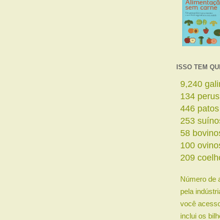
ISSO TEM QU
11,088
ga
161
perus
535
patos
303
suíno
69
bovino
120
ovino
250
coelh
Número de 
pela indústr
você acesso
inclui os bi