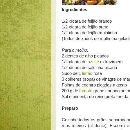
Ingredientes
1/2 xícara de feijão branco
1/2 xícara de feijão preto
1/2 xícara de feijão mulatinho
(Todos deixados de molho na geladei
Para o molho:
2 dentes de alho picados
1/2 xícara de
azeite
extravirgem
1/2 xícara de salsinha picada
Suco de 1
limão
rosa
3 colheres (sopa) de vinagre de ma
Folhas de coentro picadas a gosto
200 g de
tomate
grape cortado ao m
Sal e pimenta-do-reino preta moída 
Preparo
Cozinhe todos os grãos separadame
mas inteiros (al dente). Escorra 