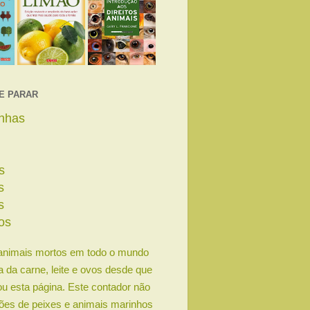
E PARAR
linhas
s
s
s
os
animais mortos em todo o mundo
ia da carne, leite e ovos desde que
u esta página. Este contador não
lhões de peixes e animais marinhos