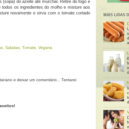
 (sopa) do azeite até murchar. Retire do fogo e
e todos os ingredientes do molho e misture aos
misture novamente e sirva com o tomate cortado
MAIS LIDAS 
D
d
a
as
,
Saladas
,
Tomate
,
Vegana
L
B
f
ó
tariano e deixar um comentário... Tentarei
N
I
t
aceitos!