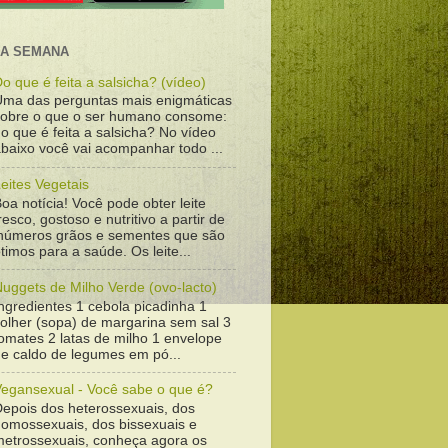
DA SEMANA
o que é feita a salsicha? (vídeo)
Uma das perguntas mais enigmáticas
sobre o que o ser humano consome:
o que é feita a salsicha? No vídeo
baixo você vai acompanhar todo ...
eites Vegetais
oa notícia! Você pode obter leite
resco, gostoso e nutritivo a partir de
inúmeros grãos e sementes que são
timos para a saúde. Os leite...
uggets de Milho Verde (ovo-lacto)
ngredientes 1 cebola picadinha 1
colher (sopa) de margarina sem sal 3
omates 2 latas de milho 1 envelope
de caldo de legumes em pó...
Vegansexual - Você sabe o que é?
Depois dos heterossexuais, dos
homossexuais, dos bissexuais e
metrossexuais, conheça agora os