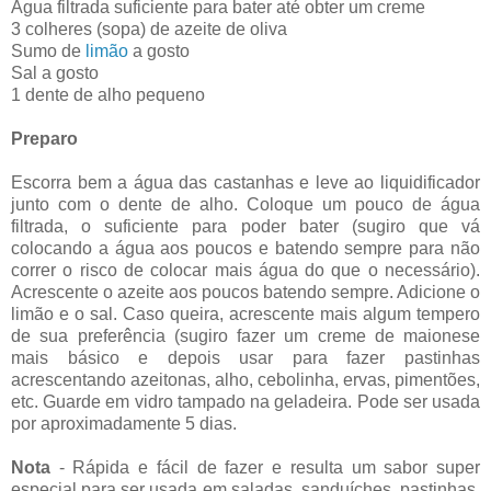
Água filtrada suficiente para bater até obter um creme
3 colheres (sopa) de azeite de oliva
Sumo de
limão
a gosto
Sal a gosto
1 dente de alho pequeno
Preparo
Escorra bem a água das castanhas e leve ao liquidificador
junto com o dente de alho. Coloque um pouco de água
filtrada, o suficiente para poder bater (sugiro que vá
colocando a água aos poucos e batendo sempre para não
correr o risco de colocar mais água do que o necessário).
Acrescente o azeite aos poucos batendo sempre. Adicione o
limão e o sal. Caso queira, acrescente mais algum tempero
de sua preferência (sugiro fazer um creme de maionese
mais básico e depois usar para fazer pastinhas
acrescentando azeitonas, alho, cebolinha, ervas, pimentões,
etc. Guarde em vidro tampado na geladeira. Pode ser usada
por aproximadamente 5 dias.
Nota
- Rápida e fácil de fazer e resulta um sabor super
especial para ser usada em saladas, sanduíches, pastinhas,