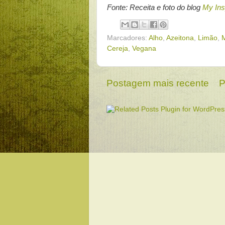
Fonte: Receita e foto do blog
My Ins
Marcadores:
Alho
,
Azeitona
,
Limão
,
M
Cereja
,
Vegana
Postagem mais recente
P