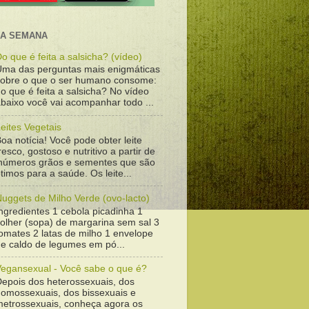
DA SEMANA
o que é feita a salsicha? (vídeo)
Uma das perguntas mais enigmáticas
sobre o que o ser humano consome:
o que é feita a salsicha? No vídeo
baixo você vai acompanhar todo ...
eites Vegetais
oa notícia! Você pode obter leite
resco, gostoso e nutritivo a partir de
inúmeros grãos e sementes que são
timos para a saúde. Os leite...
uggets de Milho Verde (ovo-lacto)
ngredientes 1 cebola picadinha 1
colher (sopa) de margarina sem sal 3
omates 2 latas de milho 1 envelope
de caldo de legumes em pó...
Vegansexual - Você sabe o que é?
Depois dos heterossexuais, dos
homossexuais, dos bissexuais e
metrossexuais, conheça agora os