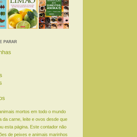
E PARAR
linhas
s
s
s
os
animais mortos em todo o mundo
ia da carne, leite e ovos desde que
u esta página. Este contador não
lhões de peixes e animais marinhos