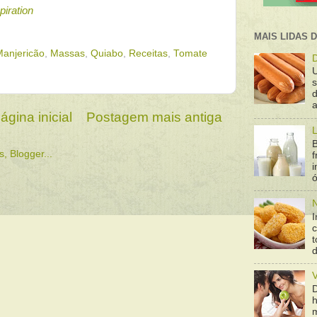
piration
MAIS LIDAS 
anjericão
,
Massas
,
Quiabo
,
Receitas
,
Tomate
D
d
a
ágina inicial
Postagem mais antiga
L
B
f
ó
N
I
t