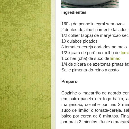
Ingredientes
160 g de penne integral sem ovos
2 dentes de alho finamente fatiados
1/2 colher (sopa) de manjericão se
10 quiabos picados
8 tomates-cereja cortados ao meio
1/2 xícara de purê ou molho de
tom
1 colher (chá) de suco de
limão
1/4 de xícara de azeitonas pretas fa
Sal e pimenta-do-reino a gosto
Preparo
Cozinhe o macarrão de acordo com
em outra panela em fogo baixo, ad
manjericão, cozinhe por uns 2 min
suco de limão, o tomate-cereja, sa
baixo por cerca de 8 minutos. Fina
por mais 2 minutos. Junte o macarr