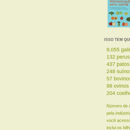
ISSO TEM QU
11,088
ga
161
perus
535
patos
303
suíno
69
bovino
120
ovino
250
coelh
Número de 
pela indústr
você acesso
inclui os bi