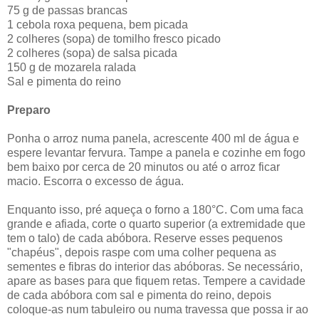
75 g de passas brancas
1 cebola roxa pequena, bem picada
2 colheres (sopa) de tomilho fresco picado
2 colheres (sopa) de salsa picada
150 g de mozarela ralada
Sal e pimenta do reino
Preparo
Ponha o arroz numa panela, acrescente 400 ml de água e
espere levantar fervura. Tampe a panela e cozinhe em fogo
bem baixo por cerca de 20 minutos ou até o arroz ficar
macio. Escorra o excesso de água.
Enquanto isso, pré aqueça o forno a 180°C. Com uma faca
grande e afiada, corte o quarto superior (a extremidade que
tem o talo) de cada abóbora. Reserve esses pequenos
"chapéus", depois raspe com uma colher pequena as
sementes e fibras do interior das abóboras. Se necessário,
apare as bases para que fiquem retas. Tempere a cavidade
de cada abóbora com sal e pimenta do reino, depois
coloque-as num tabuleiro ou numa travessa que possa ir ao