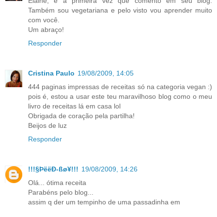
Elaine, é a primeira vez que comento em seu blog.
Também sou vegetariana e pelo visto vou aprender muito
com você.
Um abraço!
Responder
Cristina Paulo
19/08/2009, 14:05
444 paginas impressas de receitas só na categoria vegan :)
pois é, estou a usar este teu maravilhoso blog como o meu
livro de receitas lá em casa lol
Obrigada de coração pela partilha!
Beijos de luz
Responder
!!!§ÞëëÐ-ßø¥!!!
19/08/2009, 14:26
Olá... ótima receita
Parabéns pelo blog...
assim q der um tempinho de uma passadinha em