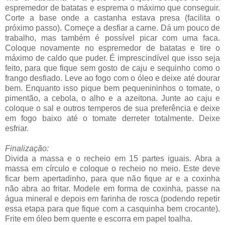
espremedor de batatas e esprema o máximo que conseguir.
Corte a base onde a castanha estava presa (facilita o
próximo passo). Começe a desfiar a carne. Dá um pouco de
trabalho, mas também é possível picar com uma faca.
Coloque novamente no espremedor de batatas e tire o
máximo de caldo que puder. É imprescindível que isso seja
feito, para que fique sem gosto de caju e sequinho como o
frango desfiado. Leve ao fogo com o óleo e deixe até dourar
bem. Enquanto isso pique bem pequenininhos o tomate, o
pimentão, a cebola, o alho e a azeitona. Junte ao caju e
coloque o sal e outros temperos de sua preferência e deixe
em fogo baixo até o tomate derreter totalmente. Deixe
esfriar.
Finalização:
Divida a massa e o recheio em 15 partes iguais. Abra a
massa em círculo e coloque o recheio no meio. Este deve
ficar bem apertadinho, para que não fique ar e a coxinha
não abra ao fritar. Modele em forma de coxinha, passe na
água mineral e depois em farinha de rosca (podendo repetir
essa etapa para que fique com a casquinha bem crocante).
Frite em óleo bem quente e escorra em papel toalha.