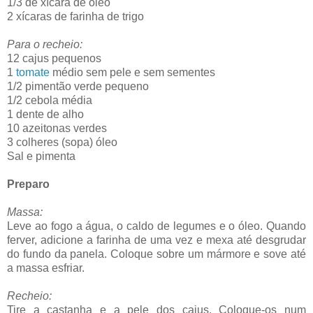
1/3 de xícara de óleo
2 xícaras de farinha de trigo
Para o recheio:
12 cajus pequenos
1
tomate
médio sem pele e sem sementes
1/2 pimentão verde pequeno
1/2 cebola média
1 dente de alho
10 azeitonas verdes
3 colheres (sopa) óleo
Sal e pimenta
Preparo
Massa:
Leve ao fogo a água, o caldo de legumes e o óleo. Quando
ferver, adicione a farinha de uma vez e mexa até desgrudar
do fundo da panela. Coloque sobre um mármore e sove até
a massa esfriar.
Recheio:
Tire a castanha e a pele dos cajus. Coloque-os num