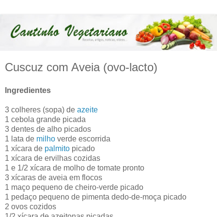
Cuscuz com Aveia (ovo-lacto)
Ingredientes
3 colheres (sopa) de
azeite
1 cebola grande picada
3 dentes de alho picados
1 lata de
milho
verde escorrida
1 xícara de
palmito
picado
1 xícara de ervilhas cozidas
1 e 1/2 xícara de molho de tomate pronto
3 xícaras de aveia em flocos
1 maço pequeno de cheiro-verde picado
1 pedaço pequeno de pimenta dedo-de-moça picado
2 ovos cozidos
1/2 xícara de azeitonas picadas