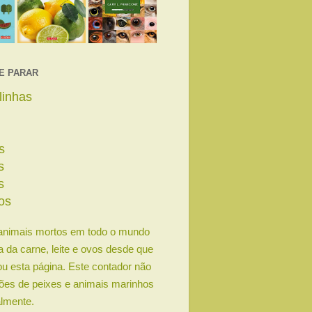
E PARAR
linhas
s
os
s
os
animais mortos em todo o mundo
ia da carne, leite e ovos desde que
u esta página. Este contador não
lhões de peixes e animais marinhos
lmente.