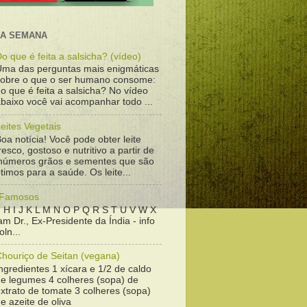
DA SEMANA
o que é feita a salsicha? (vídeo)
Uma das perguntas mais enigmáticas
sobre o que o ser humano consome:
o que é feita a salsicha? No vídeo
baixo você vai acompanhar todo ...
eites Vegetais
oa notícia! Você pode obter leite
resco, gostoso e nutritivo a partir de
inúmeros grãos e sementes que são
timos para a saúde. Os leite...
 Famosos
 H I J K L M N O P Q R S T U V W X
m Dr., Ex-Presidente da Índia - info
ln...
Chouriço de Seitan (vegana)
ngredientes 1 xícara e 1/2 de caldo
de legumes 4 colheres (sopa) de
xtrato de tomate 3 colheres (sopa)
e azeite de oliva