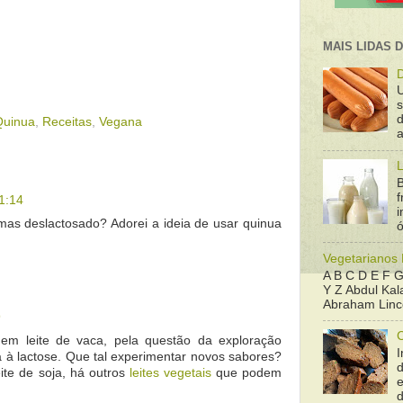
MAIS LIDAS 
D
d
Quinua
,
Receitas
,
Vegana
a
L
B
f
1:14
 mas deslactosado? Adorei a ideia de usar quinua
ó
Vegetarianos
A B C D E F G
Y Z Abdul Kala
Abraham Linco
9
em leite de vaca, pela questão da exploração
I
ia à lactose. Que tal experimentar novos sabores?
ite de soja, há outros
leites vegetais
que podem
e
d