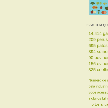
ISSO TEM QU
16,262
ga
236
perus
784
patos
445
suíno
102
bovin
176
ovino
367
coelh
Número de 
pela indústr
você acesso
inclui os bi
mortos anua