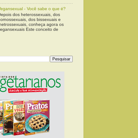
Vegansexual - Você sabe o que é?
Depois dos heterossexuais, dos
homossexuais, dos bissexuais e
metrossexuais, conheça agora os
vegansexuais Este conceito de