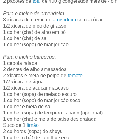
2 pacotes de
tofu
de 400 g congelados mais de 48 h
Para o molho de amendoim:
3 xícaras de creme de
amendoim
sem açúcar
1/2 xícara de óleo de girassol
1 colher (chá) de alho em pó
1 colher (chá) de sal
1 colher (sopa) de manjericão
Para o molho barbecue:
1 cebola ralada
2 dentes de alho amassados
2 xícaras e meia de polpa de
tomate
1/2 xícara de água
1/2 xícara de açúcar mascavo
1 colher (sopa) de melado escuro
1 colher (sopa) de manjericão seco
1 colher e meia de sal
1 colher (sopa) de tempero italiano (opcional)
1 colher (chá) e meia de salsa desidratada
Suco de 1
limão
2 colheres (sopa) de shoyu
1 colher (chá) de tomilho seco