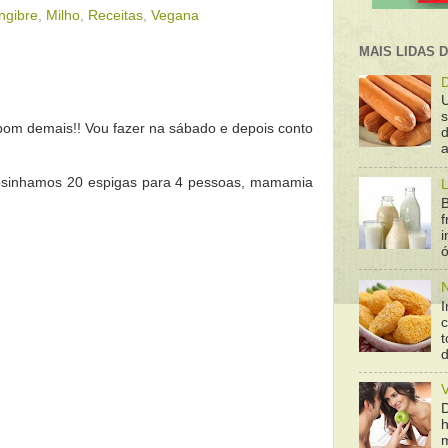
ngibre
,
Milho
,
Receitas
,
Vegana
MAIS LIDAS 
D
r bom demais!! Vou fazer na sábado e depois conto
d
a
osinhamos 20 espigas para 4 pessoas, mamamia
L
B
f
ó
N
I
t