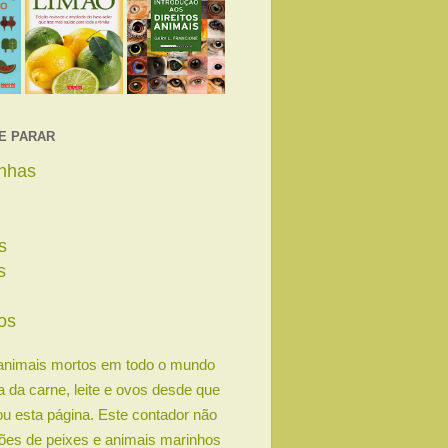
E PARAR
linhas
s
s
s
os
animais mortos em todo o mundo
ia da carne, leite e ovos desde que
u esta página. Este contador não
lhões de peixes e animais marinhos