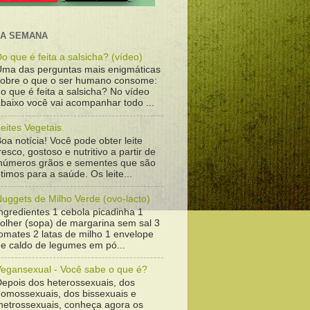
DA SEMANA
o que é feita a salsicha? (vídeo)
Uma das perguntas mais enigmáticas
sobre o que o ser humano consome:
o que é feita a salsicha? No vídeo
baixo você vai acompanhar todo ...
eites Vegetais
oa notícia! Você pode obter leite
resco, gostoso e nutritivo a partir de
inúmeros grãos e sementes que são
timos para a saúde. Os leite...
uggets de Milho Verde (ovo-lacto)
ngredientes 1 cebola picadinha 1
colher (sopa) de margarina sem sal 3
omates 2 latas de milho 1 envelope
de caldo de legumes em pó...
Vegansexual - Você sabe o que é?
Depois dos heterossexuais, dos
homossexuais, dos bissexuais e
metrossexuais, conheça agora os