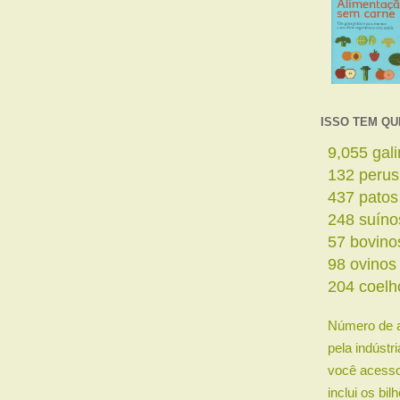
ISSO TEM QU
10,903
ga
158
perus
526
patos
298
suíno
68
bovino
118
ovino
246
coelh
Número de 
pela indústr
você acesso
inclui os bi