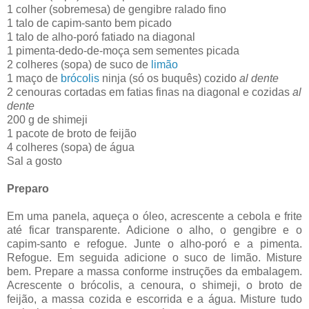
1 colher (sobremesa) de gengibre ralado fino
1 talo de capim-santo bem picado
1 talo de alho-poró fatiado na diagonal
1 pimenta-dedo-de-moça sem sementes picada
2 colheres (sopa) de suco de
limão
1 maço de
brócolis
ninja (só os buquês) cozido
al dente
2 cenouras cortadas em fatias finas na diagonal e cozidas
al
dente
200 g de shimeji
1 pacote de broto de feijão
4 colheres (sopa) de água
Sal a gosto
Preparo
Em uma panela, aqueça o óleo, acrescente a cebola e frite
até ficar transparente. Adicione o alho, o gengibre e o
capim-santo e refogue. Junte o alho-poró e a pimenta.
Refogue. Em seguida adicione o suco de limão. Misture
bem. Prepare a massa conforme instruções da embalagem.
Acrescente o brócolis, a cenoura, o shimeji, o broto de
feijão, a massa cozida e escorrida e a água. Misture tudo