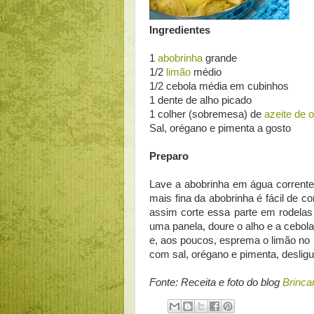
Ingredientes
1
abobrinha
grande
1/2
limão
médio
1/2 cebola média em cubinhos
1 dente de alho picado
1 colher (sobremesa) de
azeite de o
Sal, orégano e pimenta a gosto
Preparo
Lave a abobrinha em água corrente 
mais fina da abobrinha é fácil de cort
assim corte essa parte em rodelas
uma panela, doure o alho e a cebola
e, aos poucos, esprema o limão no 
com sal, orégano e pimenta, desligu
Fonte: Receita e foto do blog
Brinca