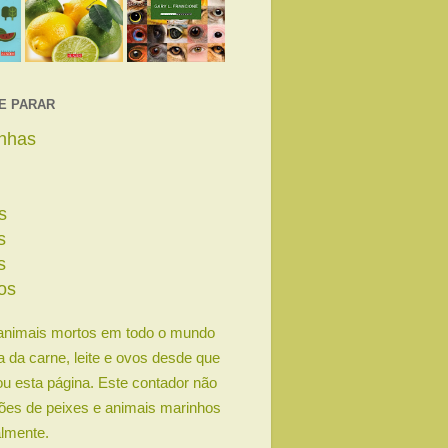
E PARAR
linhas
s
s
s
os
animais mortos em todo o mundo
ia da carne, leite e ovos desde que
u esta página. Este contador não
lhões de peixes e animais marinhos
lmente.