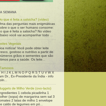
DA SEMANA
o que é feita a salsicha? (vídeo)
Uma das perguntas mais enigmáticas
sobre o que o ser humano consome:
o que é feita a salsicha? No vídeo
baixo você vai acompanhar todo ...
eites Vegetais
oa notícia! Você pode obter leite
resco, gostoso e nutritivo a partir de
inúmeros grãos e sementes que são
timos para a saúde. Os leite...
 Famosos
 H I J K L M N O P Q R S T U V W X
m Dr., Ex-Presidente da Índia - info
ln...
uggets de Milho Verde (ovo-lacto)
ngredientes 1 cebola picadinha 1
colher (sopa) de margarina sem sal 3
omates 2 latas de milho 1 envelope
de caldo de legumes em pó...