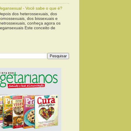
Vegansexual - Você sabe o que é?
Depois dos heterossexuais, dos
homossexuais, dos bissexuais e
metrossexuais, conheça agora os
vegansexuais Este conceito de