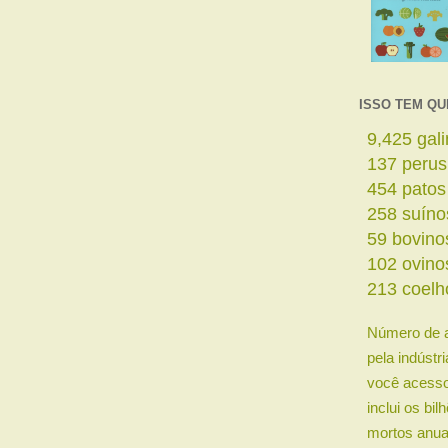
ISSO TEM QU
11,458
ga
167
perus
552
patos
314
suíno
72
bovino
124
ovino
259
coelh
Número de 
pela indústr
você acesso
inclui os bi
mortos anua