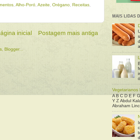
mentos
,
Alho-Poró
,
Azeite
,
Orégano
,
Receitas
,
MAIS LIDAS 
D
ágina inicial
Postagem mais antiga
d
a
L
B
f
ó
Vegetarianos
A B C D E F G
Y Z Abdul Kala
Abraham Linco
N
I
t