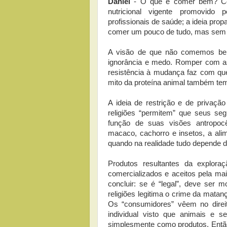
Daniel
- O que é comer bem? Com
nutricional vigente promovido 
profissionais de saúde; a ideia prop
comer um pouco de tudo, mas sem e
A visão de que não comemos bem é
ignorância e medo. Romper com as
resistência à mudança faz com q
mito da proteína animal também tem 
A ideia de restrição e de privação
religiões “permitem” que seus s
função de suas visões antropoc
macaco, cachorro e insetos, a alim
quando na realidade tudo depende d
Produtos resultantes da explor
comercializados e aceitos pela mai
concluir: se é “legal”, deve ser 
religiões legitima o crime da matan
Os “consumidores” vêem no direit
individual visto que animais e s
simplesmente como produtos. Então,