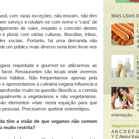
rasil, com raras exceções, não inovam, não têm
MAIS LIDAS 
 em serviço e rotulam-se com nome e “cara” de
D
lgamento de valor, respeito o conceito destes
 plural, com várias culturas, filosofias, tribos,
dades sociais. Portanto, há uma demanda não
d
a
de um público mais diverso seria bom livrar-nos
L
B
egana requintada e gourmet se utilizarmos as
f
 favor. Restaurantes são locais onde vivemos
sos hábitos. Não frequentamos apenas pela
ó
e apresentamos a culinária vegana influencia a
rofundar muito na questão filosófica, a comida
igualmente a vegetarianos e não vegetarianos.
são elementos vitais nesta equação para que
e pessoas. Precisamos quebrar estereótipos.
orientação...
da têm a visão de que veganos não comem
Vegetarianos
 muito restrita?
A B C D E F G
Y Z Abdul Kala