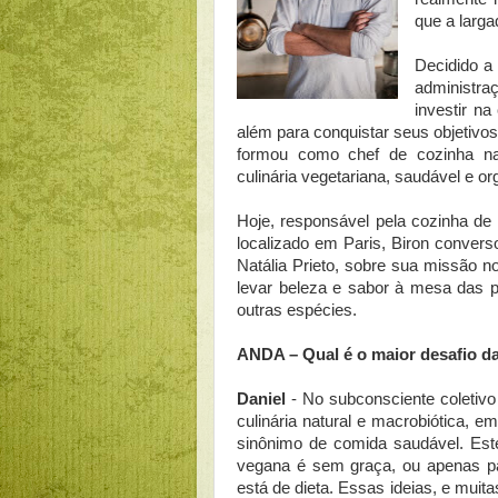
que a larga
Decidido a
administra
investir na
além para conquistar seus objetiv
formou como chef de cozinha na 
culinária vegetariana, saudável e or
Hoje, responsável pela cozinha d
localizado em Paris, Biron conver
Natália Prieto, sobre sua missão n
levar beleza e sabor à mesa das p
outras espécies.
ANDA – Qual é o maior desafio da
Daniel
- No subconsciente coletiv
culinária natural e macrobiótica,
sinônimo de comida saudável. Este
vegana é sem graça, ou apenas p
está de dieta. Essas ideias, e muita