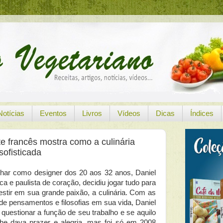
Notícias
Eventos
Livros
Vídeos
Dicas
Índices
te francês mostra como a culinária
ofisticada
lhar como designer dos 20 aos 32 anos, Daniel
oca e paulista de coração, decidiu jogar tudo para
vestir em sua grande paixão, a culinária. Com as
e pensamentos e filosofias em sua vida, Daniel
uestionar a função de seu trabalho e se aquilo
lhe dava prazer e alegria, mas foi só em 2008