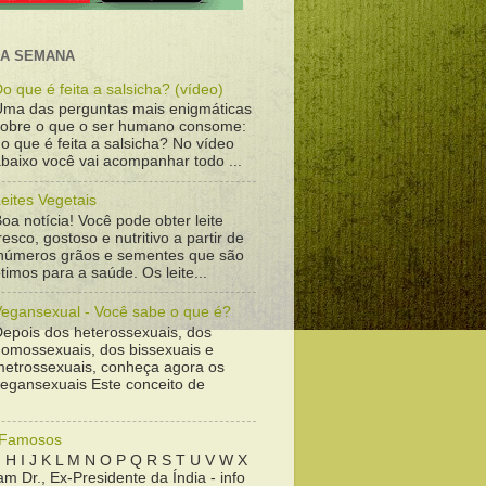
DA SEMANA
o que é feita a salsicha? (vídeo)
Uma das perguntas mais enigmáticas
sobre o que o ser humano consome:
o que é feita a salsicha? No vídeo
baixo você vai acompanhar todo ...
eites Vegetais
oa notícia! Você pode obter leite
resco, gostoso e nutritivo a partir de
inúmeros grãos e sementes que são
timos para a saúde. Os leite...
Vegansexual - Você sabe o que é?
Depois dos heterossexuais, dos
homossexuais, dos bissexuais e
metrossexuais, conheça agora os
vegansexuais Este conceito de
 Famosos
 H I J K L M N O P Q R S T U V W X
m Dr., Ex-Presidente da Índia - info