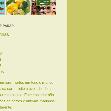
E PARAR
linhas
s
s
s
os
animais mortos em todo o mundo
ia da carne, leite e ovos desde que
u esta página. Este contador não
lhões de peixes e animais marinhos
lmente.