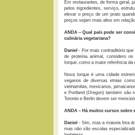
Em restaurantes, de forma geral, 
pelos ingredientes, serviço, estru
elevar o preço de um prato quand
preços sejam mais altos em relação
ANDA – Qual país pode ser consi
culinária vegetariana?
Daniel
- Por mais contraditório qu
de proteína animal, considero o
Iorque, como a maior referência da c
Nova Iorque é uma cidade extremam
veganos de diversas etnias como:
vietnamitas, mexicanos, jamaicano
e Portland (Oregon) também são re
Toronto e Berlin devem ser mencio
ANDA – Há muitos cursos sobre es
Daniel
- Sim, mas a maioria fora do 
mas não são escolas especializad
Inglaterra.