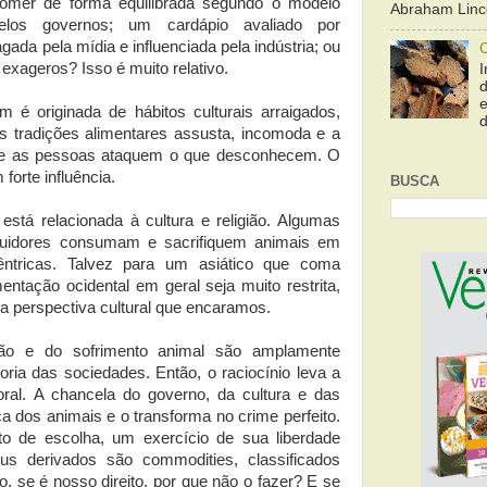
er de forma equilibrada segundo o modelo
Abraham Linco
pelos governos; um cardápio avaliado por
agada pela mídia e influenciada pela indústria; ou
xageros? Isso é muito relativo.
I
e
 originada de hábitos culturais arraigados,
d
 tradições alimentares assusta, incomoda e a
ue as pessoas ataquem o que desconhecem. O
forte influência.
BUSCA
 está relacionada à cultura e religião. Algumas
eguidores consumam e sacrifiquem animais em
êntricas. Talvez para um asiático que coma
entação ocidental em geral seja muito restrita,
a perspectiva cultural que encaramos.
ação e do sofrimento animal são amplamente
oria das sociedades. Então, o raciocínio leva a
moral. A chancela do governo, da cultura e das
ça dos animais e o transforma no crime perfeito.
o de escolha, um exercício de sua liberdade
eus derivados são commodities, classificados
 se é nosso direito, por que não o fazer? E se