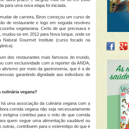
da para uma nova etapa foi iniciada.
 mudar de carreira, Biron começou um curso de
ção de restaurante e logo em seguida resolveu
 cozinha vegetariana. Certo de que precisava ir
os, mudou-se em 2012 para Nova Iorque, onde se
Natural Gourmet Institute (curso focado na
gânica).
e um dos restaurantes mais famosos do mundo,
sou com exclusividade com a repórter da ANDA,
o ativismo por meio da gastronomia, que é a de
essoas garantindo dignidade aos indivíduos de
 culinária vegana?
o há uma associação da culinária vegana com a
 embora comida vegana não seja necessariamente
 estigma contribui para o mito de que comida
ara quem segue uma alimentação saudável ou
s outras, contribuem para o estereótipo do que é