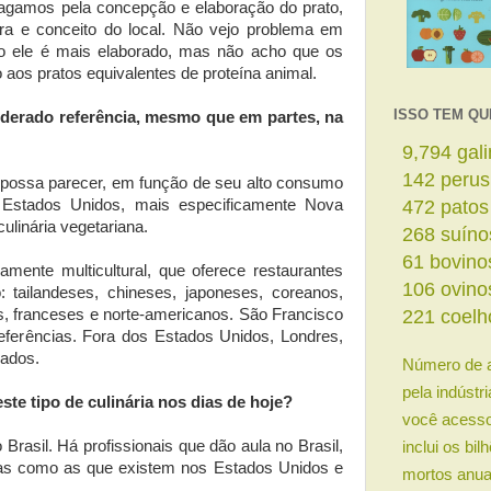
pagamos pela concepção e elaboração do prato,
tura e conceito do local. Não vejo problema em
o ele é mais elaborado, mas não acho que os
 aos pratos equivalentes de proteína animal.
ISSO TEM QU
derado referência, mesmo que em partes, na
11,827
ga
172
perus
e possa parecer, em função de seu alto consumo
570
patos
s Estados Unidos, mais especificamente Nova
ulinária vegetariana.
324
suíno
74
bovino
ente multicultural, que oferece restaurantes
128
ovino
 tailandeses, chineses, japoneses, coreanos,
267
coelh
s, franceses e norte-americanos. São Francisco
ferências. Fora dos Estados Unidos, Londres,
nados.
Número de 
pela indústr
te tipo de culinária nos dias de hoje?
você acesso
inclui os bi
Brasil. Há profissionais que dão aula no Brasil,
as como as que existem nos Estados Unidos e
mortos anua