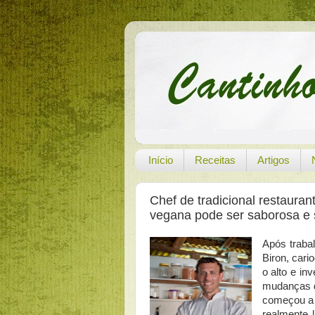
Início
Receitas
Artigos
Chef de tradicional restauran
vegana pode ser saborosa e s
Após traba
Biron, cari
o alto e in
mudanças d
começou a q
realmente 