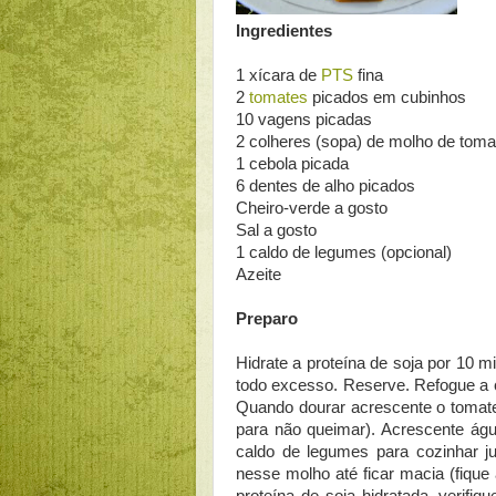
Ingredientes
1 xícara de
PTS
fina
2
tomates
picados em cubinhos
10 vagens picadas
2 colheres (sopa) de molho de toma
1 cebola picada
6 dentes de alho picados
Cheiro-verde a gosto
Sal a gosto
1 caldo de legumes (opcional)
Azeite
Preparo
Hidrate a proteína de soja por 10 m
todo excesso. Reserve. Refogue a c
Quando dourar acrescente o tomat
para não queimar). Acrescente água
caldo de legumes para cozinhar j
nesse molho até ficar macia (fique 