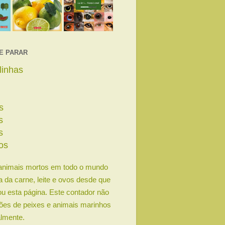
E PARAR
linhas
s
s
s
os
animais mortos em todo o mundo
ia da carne, leite e ovos desde que
u esta página. Este contador não
lhões de peixes e animais marinhos
lmente.