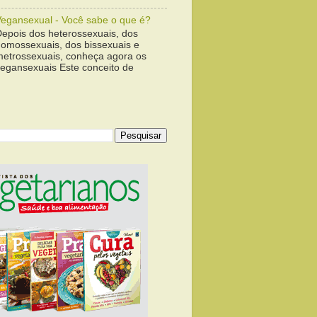
Vegansexual - Você sabe o que é?
Depois dos heterossexuais, dos
homossexuais, dos bissexuais e
metrossexuais, conheça agora os
vegansexuais Este conceito de