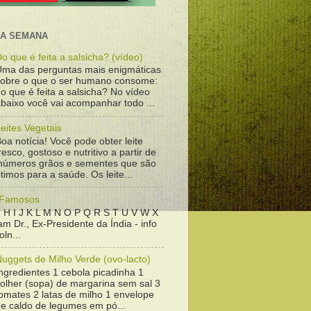
DA SEMANA
o que é feita a salsicha? (vídeo)
Uma das perguntas mais enigmáticas
sobre o que o ser humano consome:
o que é feita a salsicha? No vídeo
baixo você vai acompanhar todo ...
eites Vegetais
oa notícia! Você pode obter leite
resco, gostoso e nutritivo a partir de
inúmeros grãos e sementes que são
timos para a saúde. Os leite...
 Famosos
 H I J K L M N O P Q R S T U V W X
m Dr., Ex-Presidente da Índia - info
ln...
uggets de Milho Verde (ovo-lacto)
ngredientes 1 cebola picadinha 1
colher (sopa) de margarina sem sal 3
omates 2 latas de milho 1 envelope
de caldo de legumes em pó...