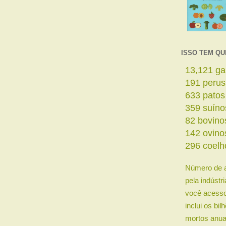
ISSO TEM QU
14,969
ga
218
perus
722
patos
410
suíno
94
bovino
162
ovino
338
coelh
Número de 
pela indústr
você acesso
inclui os bi
mortos anua