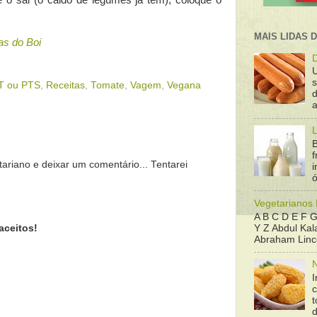
ue o sal (o caldo de legumes já tem), coloque o
MAIS LIDAS 
as do Boi
D
T ou PTS
,
Receitas
,
Tomate
,
Vagem
,
Vegana
d
a
L
B
f
tariano e deixar um comentário... Tentarei
ó
Vegetarianos
A B C D E F G
Y Z Abdul Kala
aceitos!
Abraham Linco
N
I
t