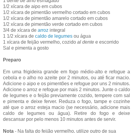
1 dente de alho esmagado
1/2 xícara de aipo em cubos
1/2 xícara de pimentão vermelho cortado em cubos
1/2 xícara de pimentão amarelo cortado em cubos
1/2 xícara de pimentão verde cortado em cubos
3/4 de xícara de
arroz
integral
1 1/2 xícara de
caldo de legumes
ou água
1 xícara de feijão vermelho, cozido
al dente
e escorrido
Sal e pimenta a gosto
Preparo
Em uma frigideira grande em fogo médio-alto e refogue a
cebola e o alho no azeite por 2 minutos, ou até ficar macio.
Adicione o aipo e os pimentões e refogue por uns 2 minutos.
Adicione o arroz e refogue por mais 2 minutos. Junte o caldo
de legumes e o feijão previamente cozido, tempere com sal
e pimenta e deixe ferver. Reduza o fogo, tampe e cozinhe
até que o arroz esteja macio (se necessário, adicione mais
caldo de legumes ou água). Retire do fogo e deixe
descansar por pelo menos 10 minutos antes de servir.
Nota
- Na falta do feijão vermelho, utilize outro de sua