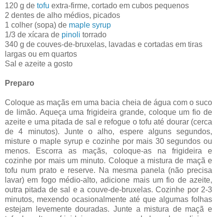
120 g de
tofu
extra-firme, cortado em cubos pequenos
2 dentes de alho médios, picados
1 colher (sopa) de
maple syrup
1/3 de xícara de
pinoli
torrado
340 g de couves-de-bruxelas, lavadas e cortadas em tiras
largas ou em quartos
Sal e azeite a gosto
Preparo
Coloque as maçãs em uma bacia cheia de água com o suco
de limão. Aqueça uma frigideira grande, coloque um fio de
azeite e uma pitada de sal e refogue o tofu até dourar (cerca
de 4 minutos). Junte o alho, espere alguns segundos,
misture o maple syrup e cozinhe por mais 30 segundos ou
menos. Escorra as maçãs, coloque-as na frigideira e
cozinhe por mais um minuto. Coloque a mistura de maçã e
tofu num prato e reserve. Na mesma panela (não precisa
lavar) em fogo médio-alto, adicione mais um fio de azeite,
outra pitada de sal e a couve-de-bruxelas. Cozinhe por 2-3
minutos, mexendo ocasionalmente até que algumas folhas
estejam levemente douradas. Junte a mistura de maçã e