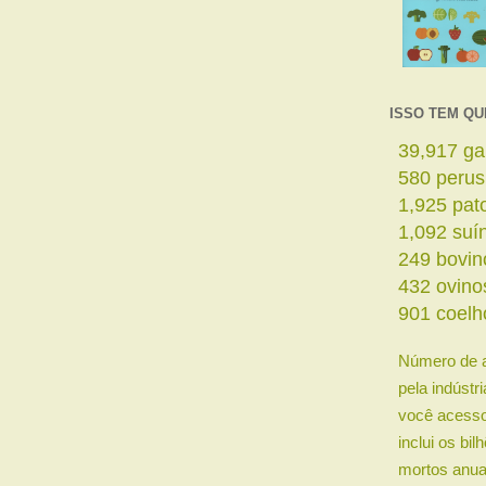
ISSO TEM QU
41,950
ga
610
perus
2,023
pat
1,148
suí
262
bovin
454
ovino
947
coelh
Número de 
pela indústr
você acesso
inclui os bi
mortos anua