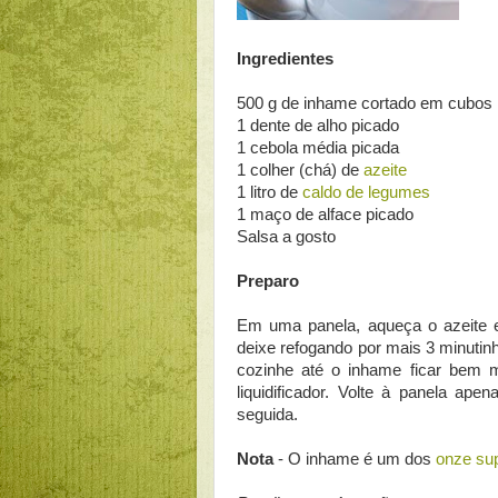
Ingredientes
500 g de inhame cortado em cubos
1 dente de alho picado
1 cebola média picada
1 colher (chá) de
azeite
1 litro de
caldo de legumes
1 maço de alface picado
Salsa a gosto
Preparo
Em uma panela, aqueça o azeite e
deixe refogando por mais 3 minutin
cozinhe até o inhame ficar bem m
liquidificador. Volte à panela ap
seguida.
Nota
- O inhame é um dos
onze su