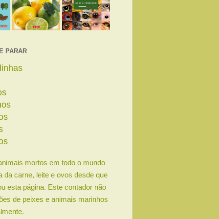
E PARAR
linhas
os
nos
os
s
os
animais mortos em todo o mundo
ia da carne, leite e ovos desde que
u esta página. Este contador não
lhões de peixes e animais marinhos
lmente.