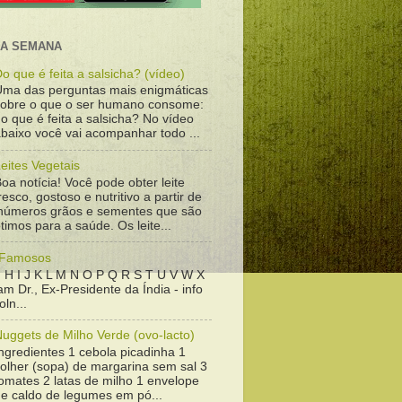
DA SEMANA
o que é feita a salsicha? (vídeo)
Uma das perguntas mais enigmáticas
sobre o que o ser humano consome:
o que é feita a salsicha? No vídeo
baixo você vai acompanhar todo ...
eites Vegetais
oa notícia! Você pode obter leite
resco, gostoso e nutritivo a partir de
inúmeros grãos e sementes que são
timos para a saúde. Os leite...
 Famosos
 H I J K L M N O P Q R S T U V W X
m Dr., Ex-Presidente da Índia - info
ln...
uggets de Milho Verde (ovo-lacto)
ngredientes 1 cebola picadinha 1
colher (sopa) de margarina sem sal 3
omates 2 latas de milho 1 envelope
de caldo de legumes em pó...