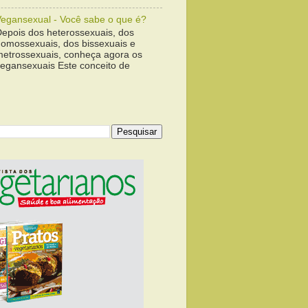
Vegansexual - Você sabe o que é?
Depois dos heterossexuais, dos
homossexuais, dos bissexuais e
metrossexuais, conheça agora os
vegansexuais Este conceito de