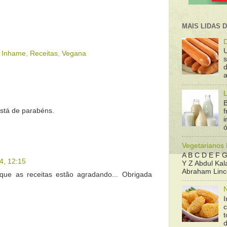
MAIS LIDAS 
D
,
Inhame
,
Receitas
,
Vegana
d
a
L
B
está de parabéns.
f
ó
Vegetarianos
A B C D E F G
4, 12:15
Y Z Abdul Kala
Abraham Linco
 que as receitas estão agradando... Obrigada
N
I
t