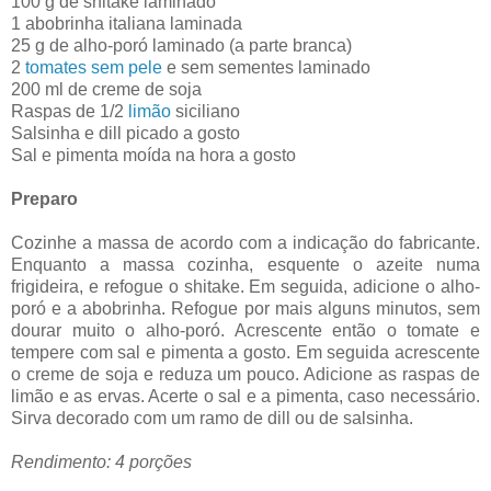
100 g de shitake laminado
1 abobrinha italiana laminada
25 g de alho-poró laminado (a parte branca)
2
tomates
sem pele
e sem sementes laminado
200 ml de creme de soja
Raspas de 1/2
limão
siciliano
Salsinha e dill picado a gosto
Sal e pimenta moída na hora a gosto
Preparo
Cozinhe a massa de acordo com a indicação do fabricante.
Enquanto a massa cozinha, esquente o azeite numa
frigideira, e refogue o shitake. Em seguida, adicione o alho-
poró e a abobrinha. Refogue por mais alguns minutos, sem
dourar muito o alho-poró. Acrescente então o tomate e
tempere com sal e pimenta a gosto. Em seguida acrescente
o creme de soja e reduza um pouco. Adicione as raspas de
limão e as ervas. Acerte o sal e a pimenta, caso necessário.
Sirva decorado com um ramo de dill ou de salsinha.
Rendimento: 4 porções