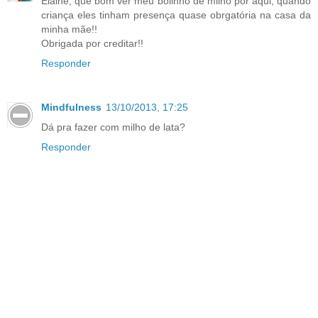
Elaine, que bom ver meu bolinho de milho por aqui, quando
criança eles tinham presença quase obrgatória na casa da
minha mãe!!
Obrigada por creditar!!
Responder
Mindfulness
13/10/2013, 17:25
Dá pra fazer com milho de lata?
Responder