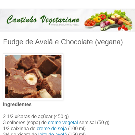
Fudge de Avelã e Chocolate (vegana)
Ingredientes
2 1/2 xícaras de açúcar (450 g)
3 colheres (sopa) de
creme vegetal
sem sal (50 g)
1/2 caixinha de
creme de soja
(100 ml)
3/4 de xícara de
leite de avelã
(150 ml)