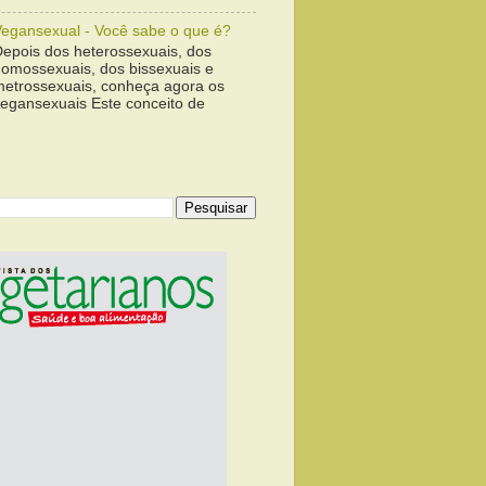
Vegansexual - Você sabe o que é?
Depois dos heterossexuais, dos
homossexuais, dos bissexuais e
metrossexuais, conheça agora os
vegansexuais Este conceito de