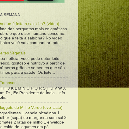
DA SEMANA
o que é feita a salsicha? (vídeo)
Uma das perguntas mais enigmáticas
sobre o que o ser humano consome:
o que é feita a salsicha? No vídeo
baixo você vai acompanhar todo ...
eites Vegetais
oa notícia! Você pode obter leite
resco, gostoso e nutritivo a partir de
inúmeros grãos e sementes que são
timos para a saúde. Os leite...
 Famosos
 H I J K L M N O P Q R S T U V W X
m Dr., Ex-Presidente da Índia - info
ln...
uggets de Milho Verde (ovo-lacto)
ngredientes 1 cebola picadinha 1
colher (sopa) de margarina sem sal 3
omates 2 latas de milho 1 envelope
de caldo de legumes em pó...