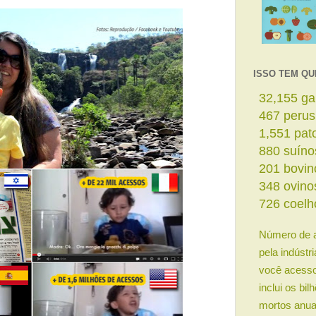
ISSO TEM QU
34,558
ga
502
perus
1,666
pat
946
suíno
216
bovin
374
ovino
780
coelh
Número de 
pela indústr
você acesso
inclui os bi
mortos anua