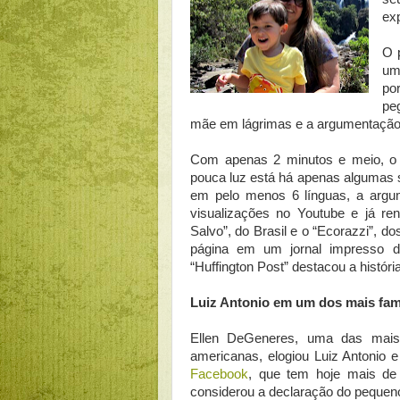
ex
O 
um
po
pe
mãe em lágrimas e a argumentação 
Com apenas 2 minutos e meio, o 
pouca luz está há apenas algumas 
em pelo menos 6 línguas, a argum
visualizações no Youtube e já r
Salvo”, do Brasil e o “Ecorazzi”, 
página em um jornal impresso de
“Huffington Post” destacou a histór
Luiz Antonio em um dos mais f
Ellen DeGeneres, uma das mais i
americanas, elogiou Luiz Antonio 
Facebook
, que tem hoje mais de
considerou a declaração do pequeno