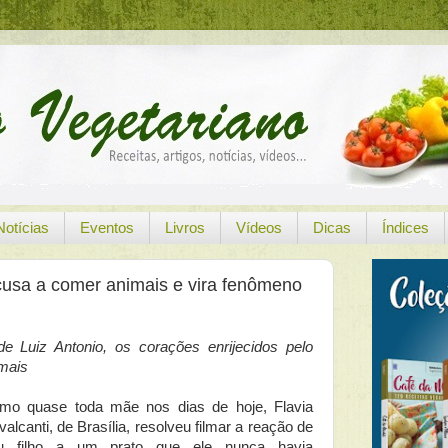
Notícias
Eventos
Livros
Vídeos
Dicas
Índices
ecusa a comer animais e vira fenômeno
 Luiz Antonio, os corações enrijecidos pelo
mais
mo quase toda mãe nos dias de hoje, Flavia
alcanti, de Brasília, resolveu filmar a reação de
u filho a um prato que ele nunca havia