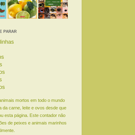
E PARAR
linhas
os
s
os
s
os
animais mortos em todo o mundo
ia da carne, leite e ovos desde que
u esta página. Este contador não
lhões de peixes e animais marinhos
lmente.