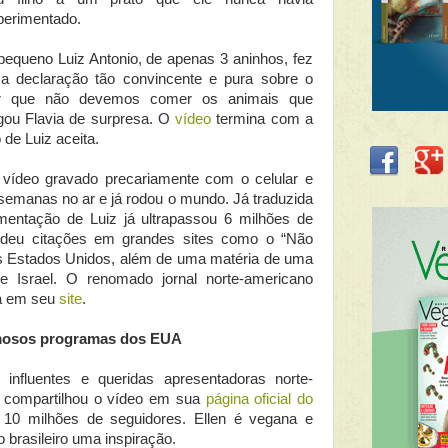
perimentado.
pequeno Luiz Antonio, de apenas 3 aninhos, fez
a declaração tão convincente e pura sobre o
r que não devemos comer os animais que
gou Flavia de surpresa. O
vídeo
termina com a
de Luiz aceita.
vídeo gravado precariamente com o celular e
semanas no ar e já rodou o mundo. Já traduzida
entação de Luiz já ultrapassou 6 milhões de
endeu citações em grandes sites como o “Não
dos Estados Unidos, além de uma matéria de uma
 Israel. O renomado jornal norte-americano
ia em seu
site
.
amosos programas dos EUA
nfluentes e queridas apresentadoras norte-
e compartilhou o vídeo em sua
página oficial do
 10 milhões de seguidores. Ellen é vegana e
 brasileiro uma inspiração.