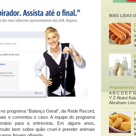
MAIS LIDAS 
D
d
a
L
B
f
ó
Vegetarianos
A B C D E F G
Y Z Abdul Kala
Abraham Linco
a no programa “Balanço Geral”, da Rede Record,
N
pais e comentou o caso. A equipe do programa
I
nário para a entrevista. Em alguns anos,
t
muito bem sobre quão cruel é prender animais
anos fiquem olhando.