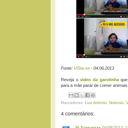
Fonte:
ViSta-se
- 04.06.2013
Reveja o
vídeo da garotinha
que 
para a mãe parar de comer animais
Marcadores:
Luiz Antonio
,
Notícias
,
4 comentários:
Jô Turquezza
04/06/2013, 1