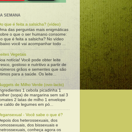
DA SEMANA
o que é feita a salsicha? (vídeo)
Uma das perguntas mais enigmáticas
sobre o que o ser humano consome:
o que é feita a salsicha? No vídeo
baixo você vai acompanhar todo ...
eites Vegetais
oa notícia! Você pode obter leite
resco, gostoso e nutritivo a partir de
inúmeros grãos e sementes que são
timos para a saúde. Os leite...
uggets de Milho Verde (ovo-lacto)
ngredientes 1 cebola picadinha 1
colher (sopa) de margarina sem sal 3
omates 2 latas de milho 1 envelope
de caldo de legumes em pó...
Vegansexual - Você sabe o que é?
Depois dos heterossexuais, dos
homossexuais, dos bissexuais e
metrossexuais, conheça agora os