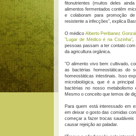
fitonutrientes (muitos deles aind
alimentos fermentados contêm micr
e colaboram para promoção de u
resistente a infecções", explica Bas
O médico
Alberto Peribanez Gonza
"Lugar de Médico é na Cozinha"
,
pessoas passam a ter contato com 
da agricultura orgânica.
"O alimento vivo bem cultivado, c
as bactérias homeostáticas do 
homeostáticas intestinais. Isso ex
microbiológica, que é a principa
bactérias no nosso metabolismo e
Mesmo o conceito que temos de dige
Para quem está interessado em ex
em deixar o gosto das comidas conv
começar a fazer trocas saudáveis 
causar rejeição ao paladar.