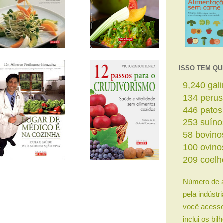
ISSO TEM QU
11,273
ga
164
perus
544
patos
308
suíno
70
bovino
122
ovino
254
coelh
Número de 
pela indústr
você acesso
inclui os bi