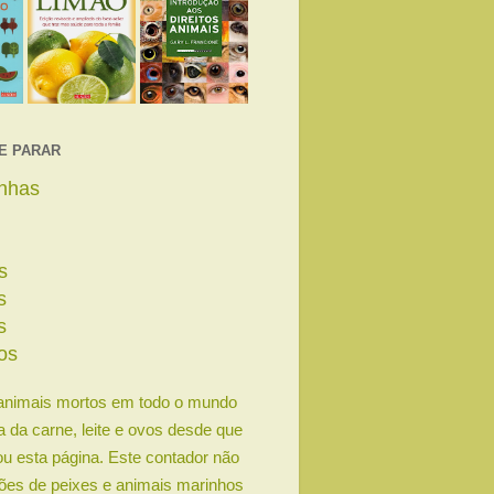
E PARAR
linhas
s
s
s
os
animais mortos em todo o mundo
ia da carne, leite e ovos desde que
u esta página. Este contador não
lhões de peixes e animais marinhos