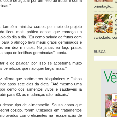
, o doce de açúcar por um feito de frutas e coma
icas."
orientação...
 também ministra cursos por meio do projeto
ida ficou mais prática depois que começou a
ápio do dia a dia. "Eu como salada de frutas com
variedade, cor
e para o almoço levo meus grãos germinados e
 em dez minutos. No jantar, eu faço pratos
BUSCA
 sopa de lentilhas germinadas", conta.
ar e do paladar, por isso se acostuma muito
 benefícios que não quer largar mais."
afirma que parâmetros bioquímicos e físicos
or após sete dias da dieta. "Até mesmo uma
por cento dos alimentos vivos e saudáveis já
subir para 80, as mudanças são radicais."
 desse tipo de alimentação. Sousa conta que
tegral cozido, foram utilizados em tratamentos
omprovados como eficientes na recuperação de