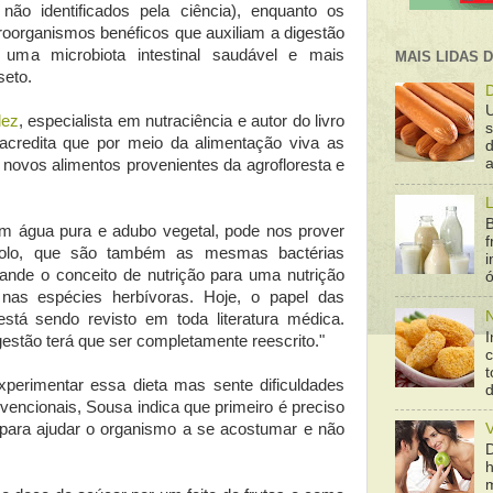
a não identificados pela ciência), enquanto os
oorganismos benéficos que auxiliam a digestão
ma microbiota intestinal saudável e mais
MAIS LIDAS 
seto.
D
lez
, especialista em nutraciência e autor do livro
 acredita que por meio da alimentação viva as
d
a
novos alimentos provenientes da agrofloresta e
L
B
om água pura e adubo vegetal, pode nos prover
f
solo, que são também as mesmas bactérias
pande o conceito de nutrição para uma nutrição
ó
l nas espécies herbívoras. Hoje, o papel das
N
stá sendo revisto em toda literatura médica.
I
stão terá que ser completamente reescrito."
t
perimentar essa dieta mas sente dificuldades
encionais, Sousa indica que primeiro é preciso
para ajudar o organismo a se acostumar e não