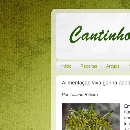
Início
Receitas
Artigos
Alimentação viva ganha adept
Por Tatiane Ribeiro
Em
nú
um
lo
al