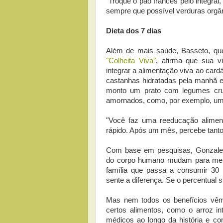
"Troque o pão francês pelo integral
sempre que possível verduras orgân
Dieta dos 7 dias
Além de mais saúde, Basseto, que
"Colheita Viva"
, afirma que sua v
integrar a alimentação viva ao card
castanhas hidratadas pela manhã 
monto um prato com legumes crus
amornados, como, por exemplo, uma
"Você faz uma reeducação aliment
rápido. Após um mês, percebe tantos
Com base em pesquisas, Gonzalez 
do corpo humano mudam para melh
família que passa a consumir 30 
sente a diferença. Se o percentual 
Mas nem todos os benefícios vêm
certos alimentos, como o arroz in
médicos ao longo da história e c