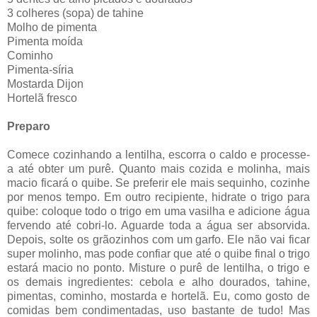
3 colheres (sopa) de tahine
Molho de pimenta
Pimenta moída
Cominho
Pimenta-síria
Mostarda Dijon
Hortelã fresco
Preparo
Comece cozinhando a lentilha, escorra o caldo e processe-
a até obter um purê. Quanto mais cozida e molinha, mais
macio ficará o quibe. Se preferir ele mais sequinho, cozinhe
por menos tempo. Em outro recipiente, hidrate o trigo para
quibe: coloque todo o trigo em uma vasilha e adicione água
fervendo até cobri-lo. Aguarde toda a água ser absorvida.
Depois, solte os grãozinhos com um garfo. Ele não vai ficar
super molinho, mas pode confiar que até o quibe final o trigo
estará macio no ponto. Misture o purê de lentilha, o trigo e
os demais ingredientes: cebola e alho dourados, tahine,
pimentas, cominho, mostarda e hortelã. Eu, como gosto de
comidas bem condimentadas, uso bastante de tudo! Mas