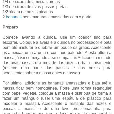
1/4 de xícara de ameixas pretas
1/3 de xícara de uvas-passas pretas
1/2 xícara de nozes picadas
2
bananas
bem maduras amassadas com o garfo
Preparo
Comece lavando a quinoa. Use um coador fino para
escorrer. Coloque a aveia e a quinoa no processador e bata
bem até misturar e quebrar um pouco os grãos. Acrescente
as ameixas uma a uma e continue batendo. A esta altura a
massa já vai começando a se compactar. Adicione a metade
das uvas-passas e a metade das nozes e bata novamente
(reserve uma parte das passas e das nozes para
acrescentar sobre a massa antes de assar).
Por último, adicione as bananas amassadas e bata até a
massa ficar bem homogênea. Forre uma forma retangular
com papel vegetal, coloque a massa e distribua de forma a
fazer um retângulo (usei uma espátula de plástico para
modelar a massa.). Acrescente o restante das nozes e
passas à massa e dê uma leve pressionadinha para
acomodar bem os pedaços e decorar a parte superior das