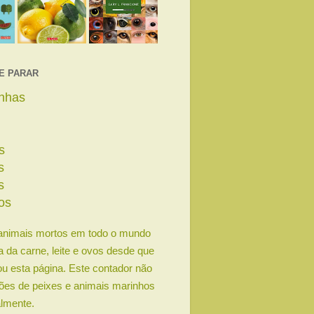
E PARAR
linhas
s
s
s
os
animais mortos em todo o mundo
ia da carne, leite e ovos desde que
u esta página. Este contador não
lhões de peixes e animais marinhos
lmente.