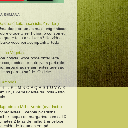
DA SEMANA
o que é feita a salsicha? (vídeo)
Uma das perguntas mais enigmáticas
sobre o que o ser humano consome:
o que é feita a salsicha? No vídeo
baixo você vai acompanhar todo ...
eites Vegetais
oa notícia! Você pode obter leite
resco, gostoso e nutritivo a partir de
inúmeros grãos e sementes que são
timos para a saúde. Os leite...
 Famosos
 H I J K L M N O P Q R S T U V W X
m Dr., Ex-Presidente da Índia - info
ln...
uggets de Milho Verde (ovo-lacto)
ngredientes 1 cebola picadinha 1
colher (sopa) de margarina sem sal 3
omates 2 latas de milho 1 envelope
de caldo de legumes em pó...