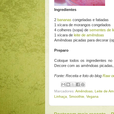
Ingredientes
2
bananas
congeladas e fatiadas
1 xícara de morangos congelados
4 colheres (sopa) de
sementes de l
1 xícara de
leite de amêndoas
Amêndoas picadas para decorar (op
Preparo
Coloque todos os ingredientes no 
Decore com as amêndoas picadas, s
Fonte: Receita e foto do blog
Raw on
Marcadores:
Amêndoas
,
Leite de A
Linhaça
,
Smoothie
,
Vegana