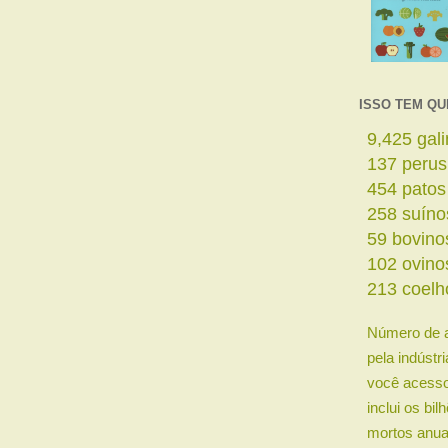
ISSO TEM QU
11,642
ga
169
perus
561
patos
319
suíno
73
bovino
126
ovino
263
coelh
Número de 
pela indústr
você acesso
inclui os bi
mortos anua