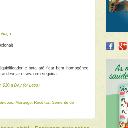
inhaça
cional)
liquidificador e bata até ficar bem homogêneo.
e desejar e sirva em seguida.
 $10 a Day (or Less)
mêndoas
,
Morango
,
Receitas
,
Semente de