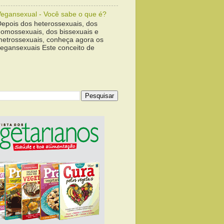
Vegansexual - Você sabe o que é?
Depois dos heterossexuais, dos
homossexuais, dos bissexuais e
metrossexuais, conheça agora os
vegansexuais Este conceito de