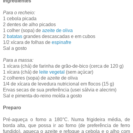
Ingredientes
Para o recheio:
1 cebola picada
2 dentes de alho picados
1 colher (sopa) de
azeite de oliva
2
batatas
grandes descascadas e em cubos
1/2 xícara de folhas de
espinafre
Sal a gosto
Para a massa:
1 xícara (chá) de farinha de grão-de-bico (cerca de 120 g)
1 xícara (chá) de
leite vegetal
(sem açúcar)
2 colheres (sopa) de azeite de oliva
1/4 de xícara de levedura nutricional em flocos (15 g)
Ervas secas de sua preferência (usei sálvia e alecrim)
Sal e pimenta-do-reino moída a gosto
Preparo
Pré-aqueça o forno a 180°C. Numa frigideira média, de
borda alta, que possa ir ao forno (de preferência de ferro
fundido), aqueça o azeite e refogue a cebola e o alho com