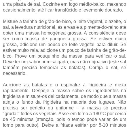
uma pitada de sal. Cozinhe em fogo médio-baixo, mexendo
ocasionalmente, até ficar translúcido e levemente dourado.
Misture a farinha de grão-de-bico, o leite vegetal, o azeite, o
sal, a levedura nutricional, as ervas e a pimenta-do-reino até
obter uma massa homogênea grossa. A consistência deve
ser como massa de panqueca grossa. Se estiver muito
grossa, adicione um pouco de leite vegetal para diluir. Se
estiver muito rala, adicione um pouco de farinha de grão-de-
bico. Prove um pouquinho da massa para verificar o sal.
Deve ter um sabor bem salgado, mas não enjoativo (este sal
também precisa temperar as batatas). Corrija o sal, se
necessário.
Adicione as batatas e o espinafre à frigideira e mexa
rapidamente. Despeje a massa sobre os ingredientes na
frigideira e misture-os delicadamente, de modo que a massa
atinja o fundo da frigideira na maioria dos lugares. Não
precisa ser perfeito ou uniforme – a massa só precisa
"grudar" todos os vegetais. Asse em forno a 180°C por cerca
de 45 minutos (atenção, pois o tempo pode variar de um
forno para outro). Deixe a fritada esfriar por 5-10 minutos