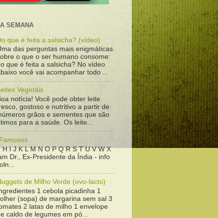
DA SEMANA
o que é feita a salsicha? (vídeo)
Uma das perguntas mais enigmáticas
sobre o que o ser humano consome:
o que é feita a salsicha? No vídeo
baixo você vai acompanhar todo ...
eites Vegetais
oa notícia! Você pode obter leite
resco, gostoso e nutritivo a partir de
inúmeros grãos e sementes que são
timos para a saúde. Os leite...
 Famosos
 H I J K L M N O P Q R S T U V W X
m Dr., Ex-Presidente da Índia - info
ln...
uggets de Milho Verde (ovo-lacto)
ngredientes 1 cebola picadinha 1
colher (sopa) de margarina sem sal 3
omates 2 latas de milho 1 envelope
de caldo de legumes em pó...