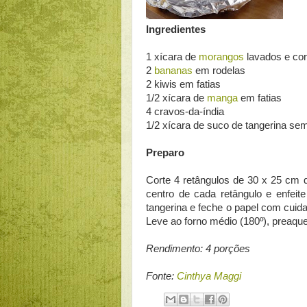
Ingredientes
1 xícara de
morangos
lavados e cor
2
bananas
em rodelas
2 kiwis em fatias
1/2 xícara de
manga
em fatias
4 cravos-da-índia
1/2 xícara de suco de tangerina se
Preparo
Corte 4 retângulos de 30 x 25 cm d
centro de cada retângulo e enfei
tangerina e feche o papel com cui
Leve ao forno médio (180º), preaque
Rendimento: 4 porções
Fonte:
Cinthya Maggi