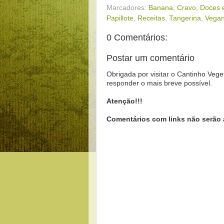
Marcadores:
Banana
,
Cravo
,
Doces 
Papillote
,
Receitas
,
Tangerina
,
Vega
0 Comentários:
Postar um comentário
Obrigada por visitar o Cantinho Vege
responder o mais breve possível.
Atenção!!!
Comentários com links não serão 