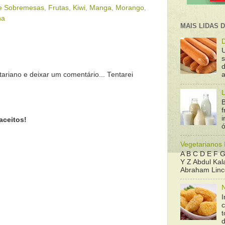
e Sobremesas
,
Frutas
,
Kiwi
,
Manga
,
Morango
,
na
MAIS LIDAS 
D
d
tariano e deixar um comentário... Tentarei
a
L
B
f
aceitos!
ó
Vegetarianos
A B C D E F G
Y Z Abdul Kala
Abraham Linco
N
I
t