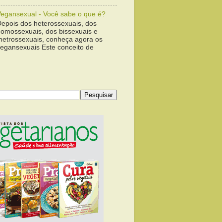
Vegansexual - Você sabe o que é?
Depois dos heterossexuais, dos
homossexuais, dos bissexuais e
metrossexuais, conheça agora os
vegansexuais Este conceito de