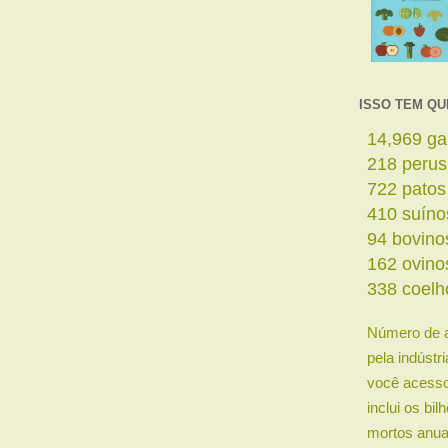
ISSO TEM QU
16,447
ga
239
perus
793
patos
450
suíno
103
bovin
178
ovino
371
coelh
Número de 
pela indústr
você acesso
inclui os bi
mortos anua