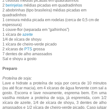
2 cebolas médias picadas em quadradinhos
2
berinjelas
médias picadas em quadradinhos
2 abobrinhas (tipo brasileira) médias picadas em
quadradinhos
1 cenoura média picada em rodelas (cerca de 0,5 cm de
espessura)
1 couve-flor (separada em “galhinhos”)
1 xícara de
azeite
1/4 de xícara de shoyu
1 xícara de cheiro-verde picado
2 xícaras de
PTS
grossa
7 dentes de alho amassados
Sal e shoyu a gosto
Preparo
Proteína de soja:
Lave e hidrate a proteína de soja por cerca de 10 minutos
(ou até ficar macia), em 4 xícaras de água fervente com sal a
gosto. Escorra e lave novamente, esprema bem. Em uma
vasilha misture a proteína de soja, já espremida, com 1/2
xícara de azeite, 1/4 de xícara de shoyu, 3 dentes de alho
amassados e 1/2 xícara de cheiro-verde picado. Caso julgar